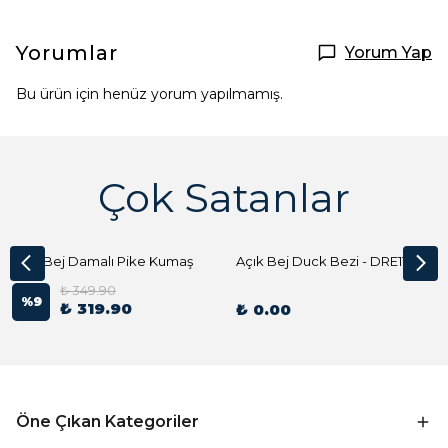
Yorumlar
Yorum Yap
Bu ürün için henüz yorum yapılmamış.
Çok Satanlar
Açık Bej Damalı Pike Kumaş
Açık Bej Duck Bezi - DRE1144 Kumaş Peçete
₺ 349.90
%
9
₺ 319.90
₺ 0.00
Öne Çıkan Kategoriler