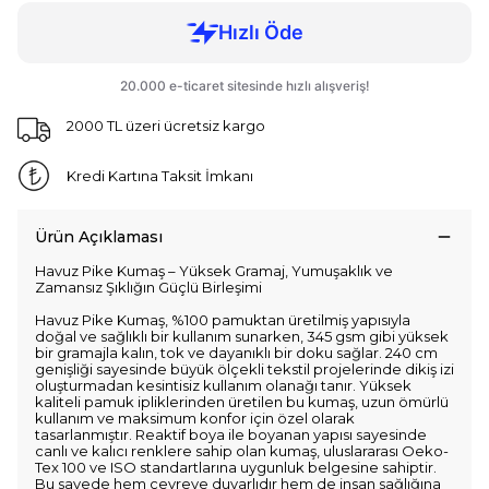
2000 TL üzeri ücretsiz kargo
Kredi Kartına Taksit İmkanı
Ürün Açıklaması
Havuz Pike Kumaş – Yüksek Gramaj, Yumuşaklık ve
Zamansız Şıklığın Güçlü Birleşimi
Havuz Pike Kumaş, %100 pamuktan üretilmiş yapısıyla
doğal ve sağlıklı bir kullanım sunarken, 345 gsm gibi yüksek
bir gramajla kalın, tok ve dayanıklı bir doku sağlar. 240 cm
genişliği sayesinde büyük ölçekli tekstil projelerinde dikiş izi
oluşturmadan kesintisiz kullanım olanağı tanır. Yüksek
kaliteli pamuk ipliklerinden üretilen bu kumaş, uzun ömürlü
kullanım ve maksimum konfor için özel olarak
tasarlanmıştır. Reaktif boya ile boyanan yapısı sayesinde
canlı ve kalıcı renklere sahip olan kumaş, uluslararası Oeko-
Tex 100 ve ISO standartlarına uygunluk belgesine sahiptir.
Bu sayede hem çevreye duyarlıdır hem de insan sağlığına