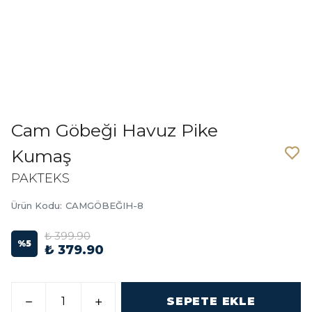
Cam Göbeği Havuz Pike
Kumaş
PAKTEKS
Ürün Kodu
:
CAMGÖBEĞIH-8
₺ 399.90
%
5
₺ 379.90
SEPETE EKLE