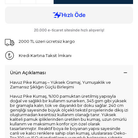
2000 TL üzeri ücretsiz kargo
Kredi Kartına Taksit İmkanı
Ürün Açıklaması
Havuz Pike Kumaş – Yüksek Gramaj, Yumuşaklık ve
Zamansız Şıklığın Güçlü Birleşimi
Havuz Pike Kumaş, %100 pamuktan üretilmiş yapısıyla
doğal ve sağlıklı bir kullanım sunarken, 345 gsm gibi yüksek
bir gramajla kalın, tok ve dayanıklı bir doku sağlar. 240 cm
genişliği sayesinde büyük ölçekli tekstil projelerinde dikiş izi
oluşturmadan kesintisiz kullanım olanağı tanır. Yüksek
kaliteli pamuk ipliklerinden üretilen bu kumaş, uzun ömürlü
kullanım ve maksimum konfor için özel olarak
tasarlanmıştır. Reaktif boya ile boyanan yapısı sayesinde
canlı ve kalıcı renklere sahip olan kumaş, uluslararası Oeko-
Tex 100 ve ISO standartlarına uygunluk belgesine sahiptir.