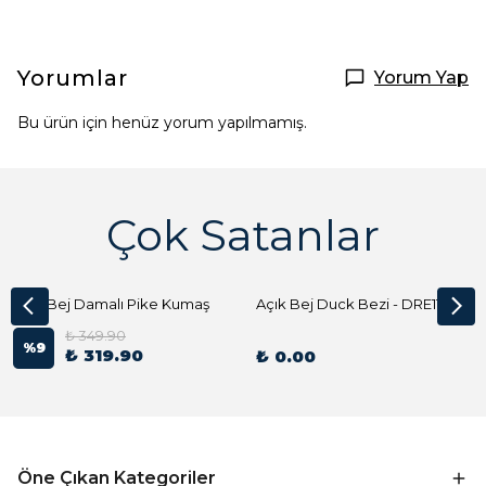
Yorumlar
Yorum Yap
Bu ürün için henüz yorum yapılmamış.
Çok Satanlar
Açık Bej Damalı Pike Kumaş
Açık Bej Duck Bezi - DRE1144 Kumaş Peçete
₺ 349.90
%
9
₺ 319.90
₺ 0.00
Öne Çıkan Kategoriler