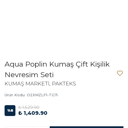
Aqua Poplin Kumaş Çift Kişilik
Nevresim Seti
KUMAŞ MARKETİ, PAKTEKS
Ürün Kodu
:
O2XMZLF1-TG7i
₺ 1,529.90
%
8
₺ 1,409.90