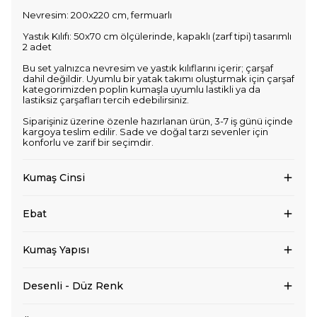
Nevresim: 200x220 cm, fermuarlı
Yastık Kılıfı: 50x70 cm ölçülerinde, kapaklı (zarf tipi) tasarımlı
2 adet
Bu set yalnızca nevresim ve yastık kılıflarını içerir; çarşaf
dahil değildir. Uyumlu bir yatak takımı oluşturmak için çarşaf
kategorimizden poplin kumaşla uyumlu lastikli ya da
lastiksiz çarşafları tercih edebilirsiniz.
Siparişiniz üzerine özenle hazırlanan ürün, 3-7 iş günü içinde
kargoya teslim edilir. Sade ve doğal tarzı sevenler için
konforlu ve zarif bir seçimdir.
Kumaş Cinsi
Ebat
Kumaş Yapısı
Desenli - Düz Renk