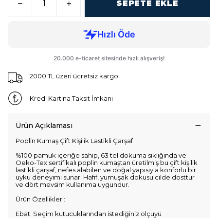
SEPETE EKLE
2000 TL üzeri ücretsiz kargo
Kredi Kartına Taksit İmkanı
Ürün Açıklaması
Poplin Kumaş Çift Kişilik Lastikli Çarşaf
%100 pamuk içeriğe sahip, 63 tel dokuma sıklığında ve
Oeko-Tex sertifikalı poplin kumaştan üretilmiş bu çift kişilik
lastikli çarşaf, nefes alabilen ve doğal yapısıyla konforlu bir
uyku deneyimi sunar. Hafif, yumuşak dokusu cilde dosttur
ve dört mevsim kullanıma uygundur.
Ürün Özellikleri:
Ebat: Seçim kutucuklarından istediğiniz ölçüyü