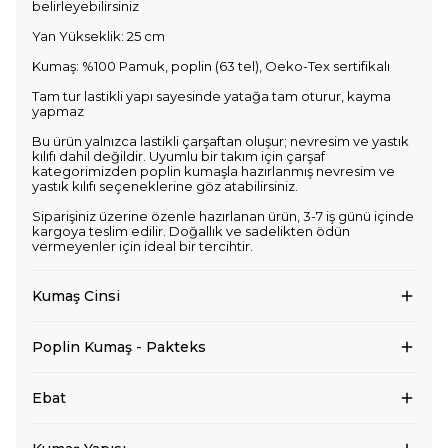
belirleyebilirsiniz
Yan Yükseklik: 25 cm
Kumaş: %100 Pamuk, poplin (63 tel), Oeko-Tex sertifikalı
Tam tur lastikli yapı sayesinde yatağa tam oturur, kayma
yapmaz
Bu ürün yalnızca lastikli çarşaftan oluşur; nevresim ve yastık
kılıfı dahil değildir. Uyumlu bir takım için çarşaf
kategorimizden poplin kumaşla hazırlanmış nevresim ve
yastık kılıfı seçeneklerine göz atabilirsiniz.
Siparişiniz üzerine özenle hazırlanan ürün, 3-7 iş günü içinde
kargoya teslim edilir. Doğallık ve sadelikten ödün
vermeyenler için ideal bir tercihtir.
Kumaş Cinsi
Poplin Kumaş - Pakteks
Ebat