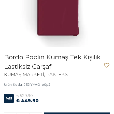
Bordo Poplin Kumaş Tek Kişilik
Lastiksiz Çarşaf
KUMAŞ MARKETİ, PAKTEKS
Ürün Kodu
:
JEJIYYAO-e0pJ
₺ 529.90
%
15
₺ 449.90