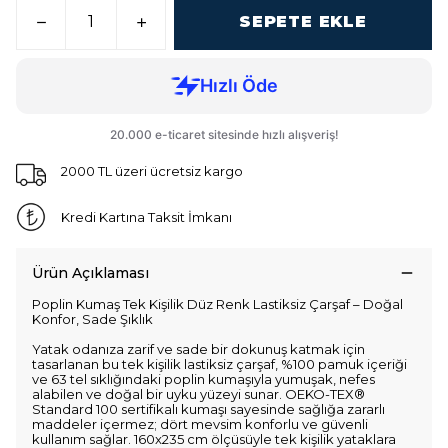
SEPETE EKLE
2000 TL üzeri ücretsiz kargo
Kredi Kartına Taksit İmkanı
Ürün Açıklaması
Poplin Kumaş Tek Kişilik Düz Renk Lastiksiz Çarşaf – Doğal
Konfor, Sade Şıklık
Yatak odanıza zarif ve sade bir dokunuş katmak için
tasarlanan bu tek kişilik lastiksiz çarşaf, %100 pamuk içeriği
ve 63 tel sıklığındaki poplin kumaşıyla yumuşak, nefes
alabilen ve doğal bir uyku yüzeyi sunar. OEKO-TEX®
Standard 100 sertifikalı kumaşı sayesinde sağlığa zararlı
maddeler içermez; dört mevsim konforlu ve güvenli
kullanım sağlar. 160x235 cm ölçüsüyle tek kişilik yataklara