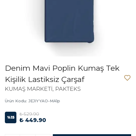
Denim Mavi Poplin Kumaş Tek
Kişilik Lastiksiz Çarşaf
KUMAŞ MARKETİ, PAKTEKS
Ürün Kodu
:
JEJIYYAO-MA1p
₺ 529.90
%
15
₺ 449.90