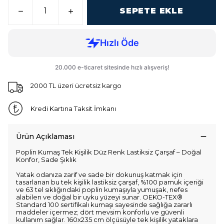
SEPETE EKLE
2000 TL üzeri ücretsiz kargo
Kredi Kartına Taksit İmkanı
Ürün Açıklaması
Poplin Kumaş Tek Kişilik Düz Renk Lastiksiz Çarşaf – Doğal
Konfor, Sade Şıklık
Yatak odanıza zarif ve sade bir dokunuş katmak için
tasarlanan bu tek kişilik lastiksiz çarşaf, %100 pamuk içeriği
ve 63 tel sıklığındaki poplin kumaşıyla yumuşak, nefes
alabilen ve doğal bir uyku yüzeyi sunar. OEKO-TEX®
Standard 100 sertifikalı kumaşı sayesinde sağlığa zararlı
maddeler içermez; dört mevsim konforlu ve güvenli
kullanım sağlar. 160x235 cm ölçüsüyle tek kişilik yataklara