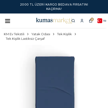
2000 TL ÜZERI KARGO BEDAVA FIRSATINI
KAÇIRMA!
0
TR
KM Ev Tekstili
Yatak Odası
Tek Kişilik
Tek Kişilik Lastiksiz Çarşaf