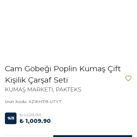
Cam Göbeği Poplin Kumaş Çift
Kişilik Çarşaf Seti
KUMAŞ MARKETİ, PAKTEKS
Ürün Kodu
:
XZIKH7I9-UTYT
₺ 1,129.90
%
11
₺ 1,009.90