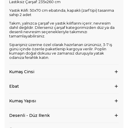
Lastiksiz Çarşaf: 235x260 cm
Yastık Kılıfı: 50x70 cm ebatında, kapaklı (zarf tipi) tasarıma
sahip 2 adet
Takım, yalnızca çarşaf ve yastık kılıflarını içerir; nevresim
dahil değildir. Dilerseniz çarşaf kategorimizden düz ya da
desenli nevresim seçenekleriyle takımınızı
tamamlayabilirsiniz.
Siparişiniz üzerine özel olarak hazırlanan ürününüz, 3-7 iş
günü içinde özenle paketlenip kargoya verilir. Poplin
kumaşın doğal dokusu ve zamansız duruşuyla yatak
odanıza ferahlık katın.
Kumaş Cinsi
Ebat
Kumaş Yapısı
Desenli - Düz Renk