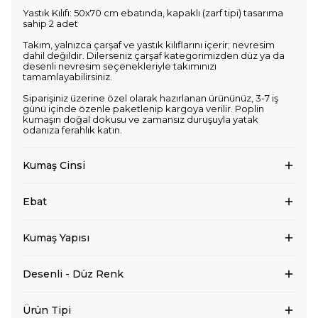
Yastık Kılıfı: 50x70 cm ebatında, kapaklı (zarf tipi) tasarıma
sahip 2 adet
Takım, yalnızca çarşaf ve yastık kılıflarını içerir; nevresim
dahil değildir. Dilerseniz çarşaf kategorimizden düz ya da
desenli nevresim seçenekleriyle takımınızı
tamamlayabilirsiniz.
Siparişiniz üzerine özel olarak hazırlanan ürününüz, 3-7 iş
günü içinde özenle paketlenip kargoya verilir. Poplin
kumaşın doğal dokusu ve zamansız duruşuyla yatak
odanıza ferahlık katın.
Kumaş Cinsi
Ebat
Kumaş Yapısı
Desenli - Düz Renk
Ürün Tipi