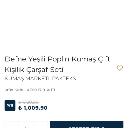
Defne Yeşili Poplin Kumaş Çift
Kişilik Çarşaf Seti
KUMAŞ MARKETİ, PAKTEKS
Ürün Kodu
:
XZIKH7I9-XiTJ
₺ 1,129.90
%
11
₺ 1,009.90