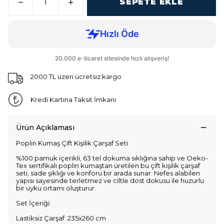
SEPETE EKLE
2000 TL üzeri ücretsiz kargo
Kredi Kartına Taksit İmkanı
Ürün Açıklaması
Poplin Kumaş Çift Kişilik Çarşaf Seti
%100 pamuk içerikli, 63 tel dokuma sıklığına sahip ve Oeko-
Tex sertifikalı poplin kumaştan üretilen bu çift kişilik çarşaf
seti, sade şıklığı ve konforu bir arada sunar. Nefes alabilen
yapısı sayesinde terletmez ve ciltle dost dokusu ile huzurlu
bir uyku ortamı oluşturur.
Set İçeriği:
Lastiksiz Çarşaf: 235x260 cm