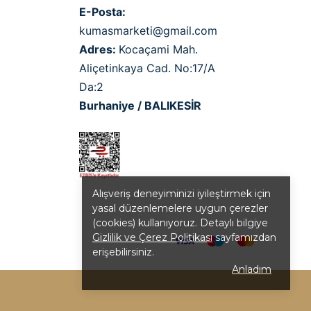
E-Posta:
kumasmarketi@gmail.com
Adres:
Kocaçami Mah.
Aliçetinkaya Cad. No:17/A
Da:2
Burhaniye / BALIKESİR
Alışveriş deneyiminizi iyileştirmek için
yasal düzenlemelere uygun çerezler
(cookies) kullanıyoruz. Detaylı bilgiye
Gizlilik ve Çerez Politikası
sayfamızdan
erişebilirsiniz.
Anladım