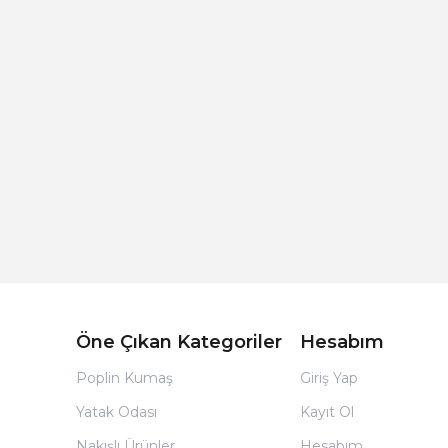
Açık Bej Poplin Kumaş Bebek Nevresim Takımı
Öne Çıkan Kategoriler
Hesabım
Poplin Kumaş
Giriş Yap
Yatak Odası
Kayıt Ol
Nakışlı Ürünler
Hesabım