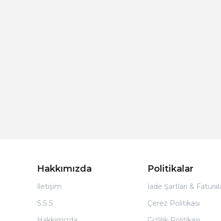
Hakkımızda
Politikalar
İletişim
İade Şartları & Fatura
S.S.S
Çerez Politikası
Hakkımızda
Gizlilik Politikası