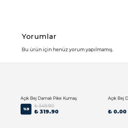
Yorumlar
Bu ürün için henüz yorum yapılmamış.
Açık Bej Damalı Pike Kumaş
₺ 349.90
%
9
₺ 319.90
₺ 0.00