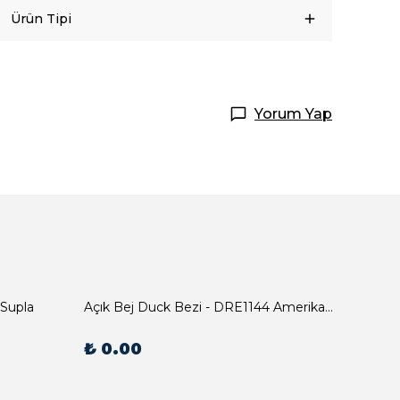
Ürün Tipi
Yorum Yap
 Supla
Açık Bej Duck Bezi - DRE1144 Amerikan Servis
₺ 0.00
₺ 0.