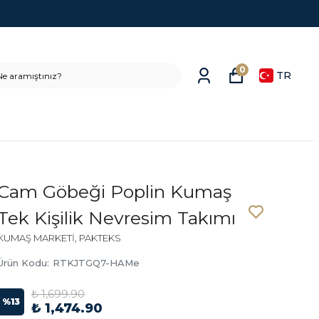
0
TR
Cam Göbeği Poplin Kumaş
Tek Kişilik Nevresim Takımı
KUMAŞ MARKETİ, PAKTEKS
Ürün Kodu
:
RTKJTGQ7-HAMe
₺ 1,699.90
%
13
₺ 1,474.90