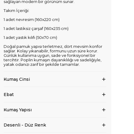
sağlayan modern bir görünüm sunar.
Takım İçeriği:
1 adet nevresim (160x220 cm)
1 adet lastiksiz çarşaf (160x235 cm)
1 adet yastık kılıfı (50x70 cm)
Doğal pamuk yapısı terletmez, dört mevsim konfor
sağlar. Kolay yıkanabilir, formunu uzun süre korur.
Günlük kullanıma uygun, sade ve fonksiyonel bir
tercihtir. Poplin kumaşın dayanıklılığı ve sadeliğiyle,
yatak odanızı zarif bir şekilde tamamlar.
Kumaş Cinsi
Ebat
Kumaş Yapısı
Desenli - Düz Renk