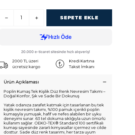
SEPETE EKLE
2000 TL üzeri
Kredi Kartına
ücretsiz kargo
Taksit İmkanı
Ürün Açıklaması
Poplin Kumaş Tek Kişilik Düz Renk Nevresim Takımı –
Doğal Konfor, Şık ve Sade Bir Dokunuş
Yatak odanıza zarafet katmak için tasarlanan bu tek
kişilik nevresim takımı, %100 pamuk içerikli poplin
kumaşıyla yumuşak, hafif ve nefes alabilen bir uyku
deneyimi sunar. 63 tel dokuma sıklığıyla uzun ömürlü
kullanım sağlar. OEKO-TEX® Standard 100 sertifikalı
kumaşı sayesinde zararlı kimyasallar içermez ve cilde
dosttur. Sade düz renk tasarımı, her tarza uyum