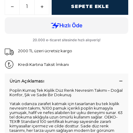
SEPETE EKLE
2000 TL üzeri ücretsiz kargo
Kredi Kartına Taksit İmkanı
Ürün Açıklaması
Poplin Kumaş Tek Kişilik Düz Renk Nevresim Takımı – Doğal
Konfor, Şık ve Sade Bir Dokunuş
Yatak odanıza zarafet katmak için tasarlanan bu tek kişilik
nevresim takımı, %100 pamuk içerikli poplin kumaşıyla
yumuşak, hafif ve nefes alabilen bir uyku deneyimi sunar. 63
tel dokuma sıklığıyla uzun ömürlü kullanım sağlar. OEKO-
TEX® Standard 100 sertifikalı kumaşı sayesinde zararlı
kimyasallar içermez ve cilde dosttur. Sade düz renk
tasarımı, her tarza uyum sağlayan modern bir görünüm