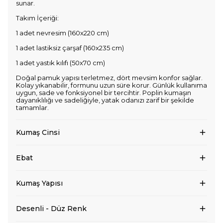
sunar.
Takım İçeriği:
1 adet nevresim (160x220 cm)
1 adet lastiksiz çarşaf (160x235 cm)
1 adet yastık kılıfı (50x70 cm)
Doğal pamuk yapısı terletmez, dört mevsim konfor sağlar.
Kolay yıkanabilir, formunu uzun süre korur. Günlük kullanıma
uygun, sade ve fonksiyonel bir tercihtir. Poplin kumaşın
dayanıklılığı ve sadeliğiyle, yatak odanızı zarif bir şekilde
tamamlar.
Kumaş Cinsi
Ebat
Kumaş Yapısı
Desenli - Düz Renk