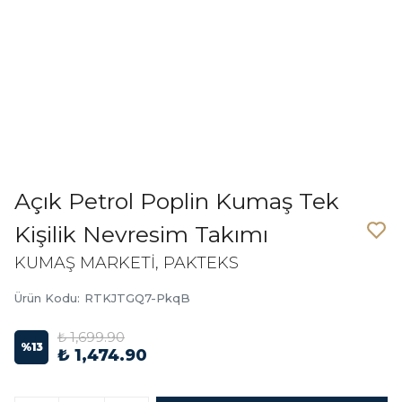
Açık Petrol Poplin Kumaş Tek
Kişilik Nevresim Takımı
KUMAŞ MARKETİ, PAKTEKS
Ürün Kodu
:
RTKJTGQ7-PkqB
₺ 1,699.90
%
13
₺ 1,474.90