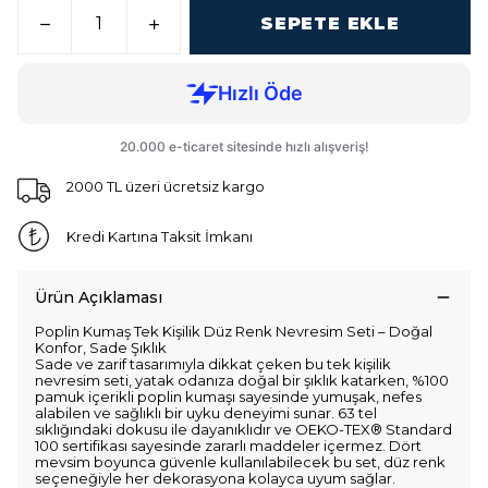
SEPETE EKLE
2000 TL üzeri ücretsiz kargo
Kredi Kartına Taksit İmkanı
Ürün Açıklaması
Poplin Kumaş Tek Kişilik Düz Renk Nevresim Seti – Doğal
Konfor, Sade Şıklık
Sade ve zarif tasarımıyla dikkat çeken bu tek kişilik
nevresim seti, yatak odanıza doğal bir şıklık katarken, %100
pamuk içerikli poplin kumaşı sayesinde yumuşak, nefes
alabilen ve sağlıklı bir uyku deneyimi sunar. 63 tel
sıklığındaki dokusu ile dayanıklıdır ve OEKO-TEX® Standard
100 sertifikası sayesinde zararlı maddeler içermez. Dört
mevsim boyunca güvenle kullanılabilecek bu set, düz renk
seçeneğiyle her dekorasyona kolayca uyum sağlar.