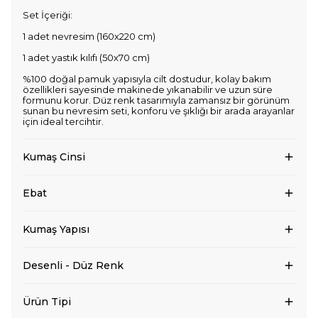
Set İçeriği:
1 adet nevresim (160x220 cm)
1 adet yastık kılıfı (50x70 cm)
%100 doğal pamuk yapısıyla cilt dostudur, kolay bakım
özellikleri sayesinde makinede yıkanabilir ve uzun süre
formunu korur. Düz renk tasarımıyla zamansız bir görünüm
sunan bu nevresim seti, konforu ve şıklığı bir arada arayanlar
için ideal tercihtir.
Kumaş Cinsi
Ebat
Kumaş Yapısı
Desenli - Düz Renk
Ürün Tipi