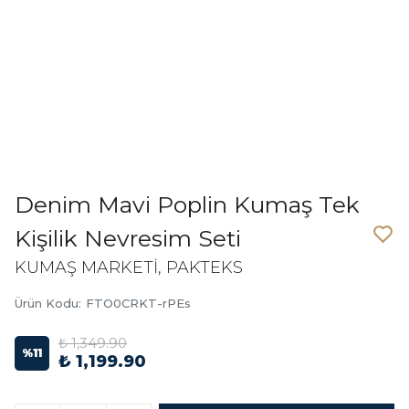
Denim Mavi Poplin Kumaş Tek
Kişilik Nevresim Seti
KUMAŞ MARKETİ, PAKTEKS
Ürün Kodu
:
FTO0CRKT-rPEs
₺ 1,349.90
%
11
₺ 1,199.90