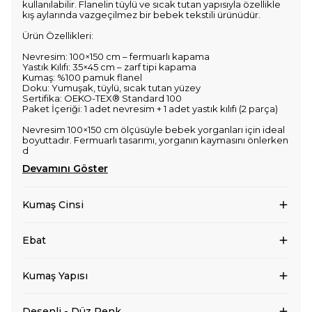
kullanılabilir. Flanelin tüylü ve sıcak tutan yapısıyla özellikle
kış aylarında vazgeçilmez bir bebek tekstili ürünüdür.
Ürün Özellikleri:
Nevresim: 100×150 cm – fermuarlı kapama
Yastık Kılıfı: 35×45 cm – zarf tipi kapama
Kumaş: %100 pamuk flanel
Doku: Yumuşak, tüylü, sıcak tutan yüzey
Sertifika: OEKO-TEX® Standard 100
Paket İçeriği: 1 adet nevresim + 1 adet yastık kılıfı (2 parça)
Nevresim 100×150 cm ölçüsüyle bebek yorganları için ideal
boyuttadır. Fermuarlı tasarımı, yorganın kaymasını önlerken
d
Devamını Göster
Kumaş Cinsi
Ebat
Kumaş Yapısı
Desenli - Düz Renk