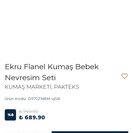
Ekru Flanel Kumaş Bebek
Nevresim Seti
KUMAŞ MARKETİ, PAKTEKS
Ürün Kodu
:
D57JZN8M-vjS8
₺ 749.90
%
8
₺ 689.90