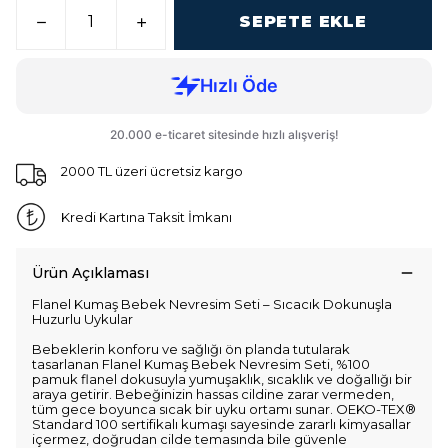
SEPETE EKLE
2000 TL üzeri ücretsiz kargo
Kredi Kartına Taksit İmkanı
Ürün Açıklaması
Flanel Kumaş Bebek Nevresim Seti – Sıcacık Dokunuşla
Huzurlu Uykular
Bebeklerin konforu ve sağlığı ön planda tutularak
tasarlanan Flanel Kumaş Bebek Nevresim Seti, %100
pamuk flanel dokusuyla yumuşaklık, sıcaklık ve doğallığı bir
araya getirir. Bebeğinizin hassas cildine zarar vermeden,
tüm gece boyunca sıcak bir uyku ortamı sunar. OEKO-TEX®
Standard 100 sertifikalı kumaşı sayesinde zararlı kimyasallar
içermez, doğrudan cilde temasında bile güvenle