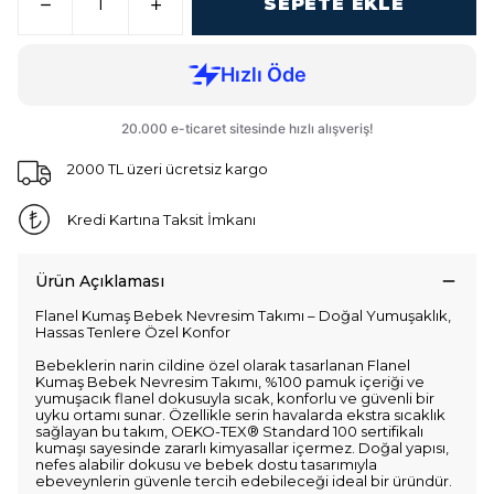
SEPETE EKLE
2000 TL üzeri ücretsiz kargo
Kredi Kartına Taksit İmkanı
Ürün Açıklaması
Flanel Kumaş Bebek Nevresim Takımı – Doğal Yumuşaklık,
Hassas Tenlere Özel Konfor
Bebeklerin narin cildine özel olarak tasarlanan Flanel
Kumaş Bebek Nevresim Takımı, %100 pamuk içeriği ve
yumuşacık flanel dokusuyla sıcak, konforlu ve güvenli bir
uyku ortamı sunar. Özellikle serin havalarda ekstra sıcaklık
sağlayan bu takım, OEKO-TEX® Standard 100 sertifikalı
kumaşı sayesinde zararlı kimyasallar içermez. Doğal yapısı,
nefes alabilir dokusu ve bebek dostu tasarımıyla
ebeveynlerin güvenle tercih edebileceği ideal bir üründür.