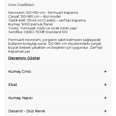
Ürün Özellikleri:
Nevresim: 100×150 cm – fermuarlı kapama
Çarşaf: 120×180 cm – düz model
Yastık Kılıfı: 35×45 cm (1 adet) – zarf tipi kapama
Kumaş: %100 pamuk flanel
Yüzey: Yumuşak, tüylü ve sıcak tutan yapı
Sertifika: OEKO-TEX® Standard 100
Fermuarlı nevresim, yorganın sabit kalmasını sağlayarak
kullanım kolaylığı sunar. 120×180 cm ölçülerindeki çarşaf,
büyük bebek yatakları ve beşikler için uygundur. Zarf tipi
kapamalı yas
Devamını Göster
Kumaş Cinsi
Ebat
Kumaş Yapısı
Desenli - Düz Renk