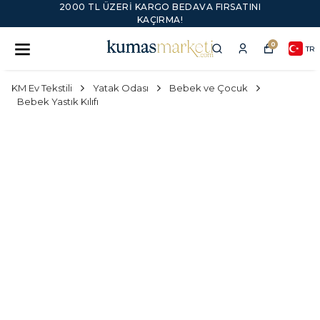
2000 TL ÜZERI KARGO BEDAVA FIRSATINI
KAÇIRMA!
0
TR
KM Ev Tekstili
Yatak Odası
Bebek ve Çocuk
Bebek Yastık Kılıfı