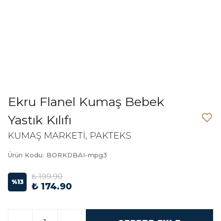
Ekru Flanel Kumaş Bebek
Yastık Kılıfı
KUMAŞ MARKETİ, PAKTEKS
Ürün Kodu
:
BORKDBAI-mpg3
₺ 199.90
%
13
₺ 174.90