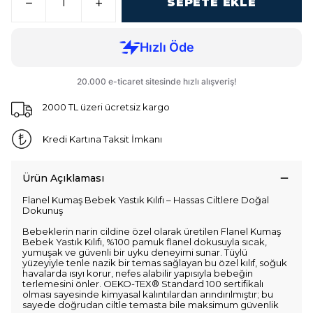
SEPETE EKLE
2000 TL üzeri ücretsiz kargo
Kredi Kartına Taksit İmkanı
Ürün Açıklaması
Flanel Kumaş Bebek Yastık Kılıfı – Hassas Ciltlere Doğal
Dokunuş
Bebeklerin narin cildine özel olarak üretilen Flanel Kumaş
Bebek Yastık Kılıfı, %100 pamuk flanel dokusuyla sıcak,
yumuşak ve güvenli bir uyku deneyimi sunar. Tüylü
yüzeyiyle tenle nazik bir temas sağlayan bu özel kılıf, soğuk
havalarda ısıyı korur, nefes alabilir yapısıyla bebeğin
terlemesini önler. OEKO-TEX® Standard 100 sertifikalı
olması sayesinde kimyasal kalıntılardan arındırılmıştır; bu
sayede doğrudan ciltle temasta bile maksimum güvenlik