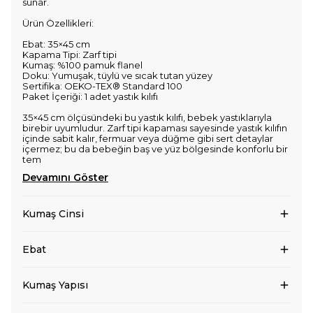
sunar.
Ürün Özellikleri:
Ebat: 35×45 cm
Kapama Tipi: Zarf tipi
Kumaş: %100 pamuk flanel
Doku: Yumuşak, tüylü ve sıcak tutan yüzey
Sertifika: OEKO-TEX® Standard 100
Paket İçeriği: 1 adet yastık kılıfı
35×45 cm ölçüsündeki bu yastık kılıfı, bebek yastıklarıyla
birebir uyumludur. Zarf tipi kapaması sayesinde yastık kılıfın
içinde sabit kalır, fermuar veya düğme gibi sert detaylar
içermez; bu da bebeğin baş ve yüz bölgesinde konforlu bir
tem
Devamını Göster
Kumaş Cinsi
Ebat
Kumaş Yapısı