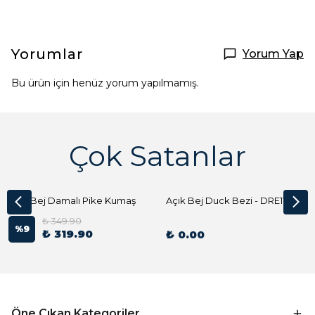
Yorumlar
Yorum Yap
Bu ürün için henüz yorum yapılmamış.
Çok Satanlar
Açık Bej Damalı Pike Kumaş
Açık Bej Duck Bezi - DRE1144 Kumaş Peçete
₺ 349.90
%
9
₺ 319.90
₺ 0.00
Öne Çıkan Kategoriler