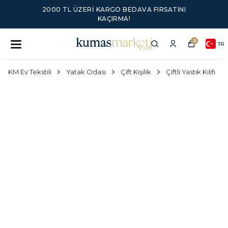
2000 TL ÜZERI KARGO BEDAVA FIRSATINI
KAÇIRMA!
0
TR
KM Ev Tekstili
Yatak Odası
Çift Kişilik
Çiftli Yastık Kılıfı