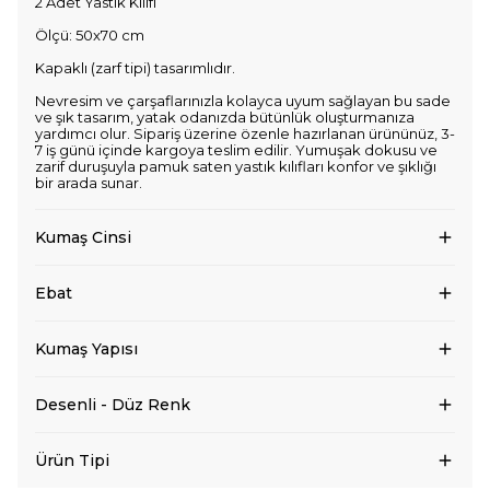
2 Adet Yastık Kılıfı
Ölçü: 50x70 cm
Kapaklı (zarf tipi) tasarımlıdır.
Nevresim ve çarşaflarınızla kolayca uyum sağlayan bu sade
ve şık tasarım, yatak odanızda bütünlük oluşturmanıza
yardımcı olur. Sipariş üzerine özenle hazırlanan ürününüz, 3-
7 iş günü içinde kargoya teslim edilir. Yumuşak dokusu ve
zarif duruşuyla pamuk saten yastık kılıfları konfor ve şıklığı
bir arada sunar.
Kumaş Cinsi
Ebat
Kumaş Yapısı
Desenli - Düz Renk
Ürün Tipi