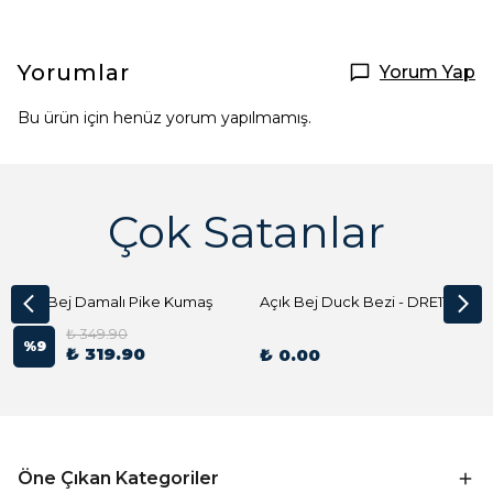
Yorumlar
Yorum Yap
Bu ürün için henüz yorum yapılmamış.
Çok Satanlar
Açık Bej Damalı Pike Kumaş
Açık Bej Duck Bezi - DRE1144 Kumaş Peçete
₺ 349.90
%
9
₺ 319.90
₺ 0.00
Öne Çıkan Kategoriler