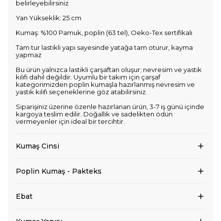
belirleyebilirsiniz
Yan Yükseklik: 25 cm
Kumaş: %100 Pamuk, poplin (63 tel), Oeko-Tex sertifikalı
Tam tur lastikli yapı sayesinde yatağa tam oturur, kayma
yapmaz
Bu ürün yalnızca lastikli çarşaftan oluşur; nevresim ve yastık
kılıfı dahil değildir. Uyumlu bir takım için çarşaf
kategorimizden poplin kumaşla hazırlanmış nevresim ve
yastık kılıfı seçeneklerine göz atabilirsiniz.
Siparişiniz üzerine özenle hazırlanan ürün, 3-7 iş günü içinde
kargoya teslim edilir. Doğallık ve sadelikten ödün
vermeyenler için ideal bir tercihtir.
Kumaş Cinsi
Poplin Kumaş - Pakteks
Ebat