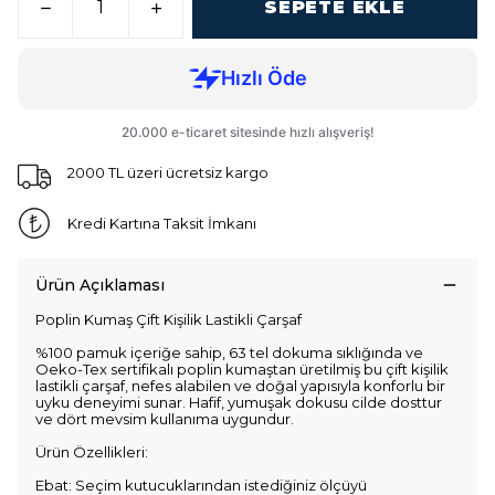
SEPETE EKLE
2000 TL üzeri ücretsiz kargo
Kredi Kartına Taksit İmkanı
Ürün Açıklaması
Poplin Kumaş Çift Kişilik Lastikli Çarşaf
%100 pamuk içeriğe sahip, 63 tel dokuma sıklığında ve
Oeko-Tex sertifikalı poplin kumaştan üretilmiş bu çift kişilik
lastikli çarşaf, nefes alabilen ve doğal yapısıyla konforlu bir
uyku deneyimi sunar. Hafif, yumuşak dokusu cilde dosttur
ve dört mevsim kullanıma uygundur.
Ürün Özellikleri:
Ebat: Seçim kutucuklarından istediğiniz ölçüyü