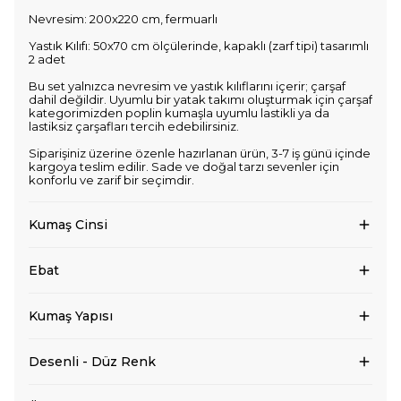
Nevresim: 200x220 cm, fermuarlı
Yastık Kılıfı: 50x70 cm ölçülerinde, kapaklı (zarf tipi) tasarımlı
2 adet
Bu set yalnızca nevresim ve yastık kılıflarını içerir; çarşaf
dahil değildir. Uyumlu bir yatak takımı oluşturmak için çarşaf
kategorimizden poplin kumaşla uyumlu lastikli ya da
lastiksiz çarşafları tercih edebilirsiniz.
Siparişiniz üzerine özenle hazırlanan ürün, 3-7 iş günü içinde
kargoya teslim edilir. Sade ve doğal tarzı sevenler için
konforlu ve zarif bir seçimdir.
Kumaş Cinsi
Ebat
Kumaş Yapısı
Desenli - Düz Renk