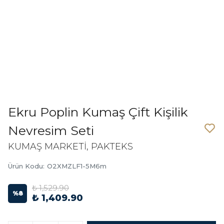
Ekru Poplin Kumaş Çift Kişilik
Nevresim Seti
KUMAŞ MARKETİ, PAKTEKS
Ürün Kodu
:
O2XMZLF1-5M6m
₺ 1,529.90
%
8
₺ 1,409.90