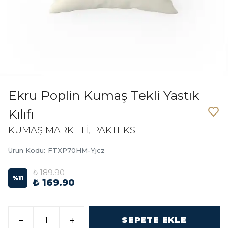
Ekru Poplin Kumaş Tekli Yastık
Kılıfı
KUMAŞ MARKETİ, PAKTEKS
Ürün Kodu
:
FTXP70HM-Yjcz
₺ 189.90
%
11
₺ 169.90
SEPETE EKLE