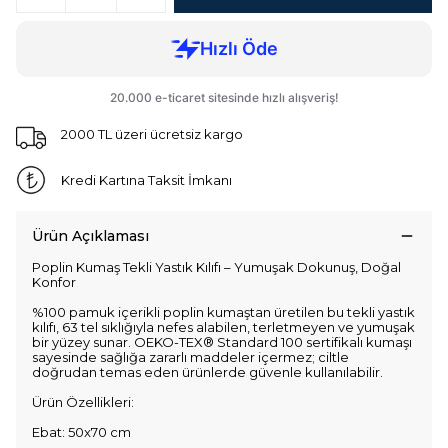
2000 TL üzeri ücretsiz kargo
Kredi Kartına Taksit İmkanı
Ürün Açıklaması
Poplin Kumaş Tekli Yastık Kılıfı – Yumuşak Dokunuş, Doğal
Konfor
%100 pamuk içerikli poplin kumaştan üretilen bu tekli yastık
kılıfı, 63 tel sıklığıyla nefes alabilen, terletmeyen ve yumuşak
bir yüzey sunar. OEKO-TEX® Standard 100 sertifikalı kumaşı
sayesinde sağlığa zararlı maddeler içermez; ciltle
doğrudan temas eden ürünlerde güvenle kullanılabilir.
Ürün Özellikleri:
Ebat: 50x70 cm