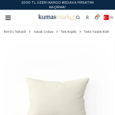
2000 TL ÜZERI KARGO BEDAVA FIRSATINI
KAÇIRMA!
0
TR
KM Ev Tekstili
Yatak Odası
Tek Kişilik
Tekli Yastık Kılıfı