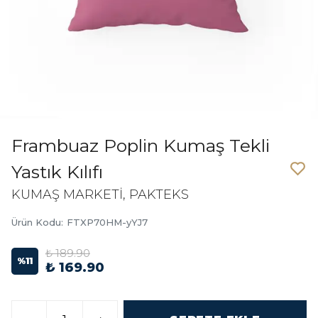
Frambuaz Poplin Kumaş Tekli
Yastık Kılıfı
KUMAŞ MARKETİ, PAKTEKS
Ürün Kodu
:
FTXP70HM-yYJ7
₺ 189.90
%
11
₺ 169.90