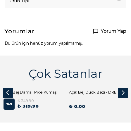
Ürün Tipi
Yorumlar
Yorum Yap
Bu ürün için henüz yorum yapılmamış.
Çok Satanlar
Açık Bej Damalı Pike Kumaş
Açık Bej Duck Bezi - DRE1144 Kumaş Peçete
₺ 349.90
%
9
₺ 319.90
₺ 0.00