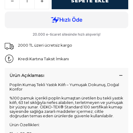
SEPETE EKLE
2000 TL üzeri ücretsiz kargo
Kredi Kartına Taksit İmkanı
Ürün Açıklaması
Poplin Kumaş Tekli Yastık Kılıfı – Yumuşak Dokunuş, Doğal
Konfor
%100 pamuk içerikli poplin kumaştan üretilen bu tekli yastık
kılıfı, 63 tel sıklığıyla nefes alabilen, terletmeyen ve yumuşak
bir yüzey sunar. OEKO-TEX® Standard 100 sertifikalı kumaşı
sayesinde sağlığa zararlı maddeler içermez; ciltle
doğrudan temas eden ürünlerde güvenle kullanılabilir.
Ürün Özellikleri: