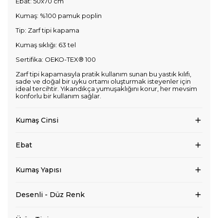
Ebat: 50x70 cm
Kumaş: %100 pamuk poplin
Tip: Zarf tipi kapama
Kumaş sıklığı: 63 tel
Sertifika: OEKO-TEX® 100
Zarf tipi kapamasıyla pratik kullanım sunan bu yastık kılıfı,
sade ve doğal bir uyku ortamı oluşturmak isteyenler için
ideal tercihtir. Yıkandıkça yumuşaklığını korur, her mevsim
konforlu bir kullanım sağlar.
Kumaş Cinsi
Ebat
Kumaş Yapısı
Desenli - Düz Renk