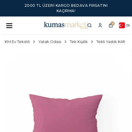
2000 TL ÜZERI KARGO BEDAVA FIRSATINI
KAÇIRMA!
0
TR
KM Ev Tekstili
Yatak Odası
Tek Kişilik
Tekli Yastık Kılıfı