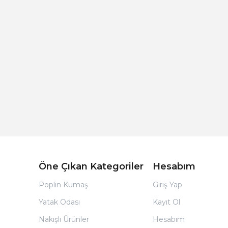
Açık Bej Poplin Kumaş Bebek Nevresim Takımı
Öne Çıkan Kategoriler
Hesabım
Poplin Kumaş
Giriş Yap
Yatak Odası
Kayıt Ol
Nakışlı Ürünler
Hesabım