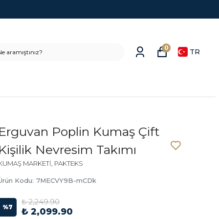
0
TR
Erguvan Poplin Kumaş Çift
Kişilik Nevresim Takımı
KUMAŞ MARKETİ, PAKTEKS
Ürün Kodu
:
7MECVY9B-mCDk
₺ 2,249.90
%
7
₺ 2,099.90