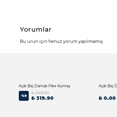
Yorumlar
Bu ürün için henüz yorum yapılmamış.
Açık Bej Damalı Pike Kumaş
₺ 349.90
%
9
₺ 319.90
₺ 0.00