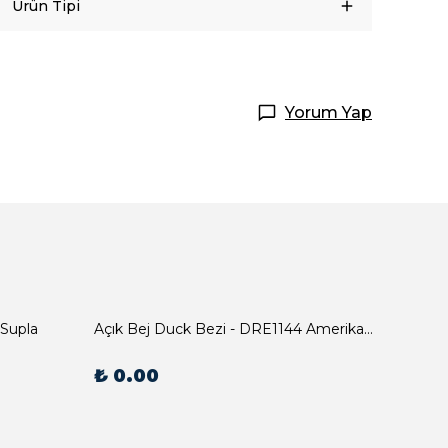
Ürün Tipi
Yorum Yap
 Supla
Açık Bej Duck Bezi - DRE1144 Amerikan Servis
₺ 0.00
₺ 0.