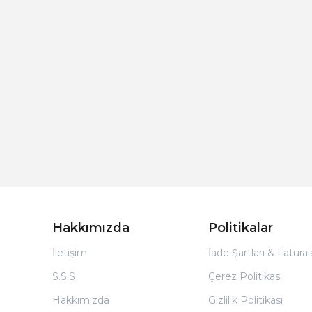
Hakkımızda
Politikalar
İletişim
İade Şartları & Fatura
S.S.S
Çerez Politikası
Hakkımızda
Gizlilik Politikası