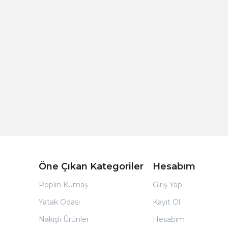
Açık Bej Poplin Kumaş Bebek Nevresim Takımı
Öne Çıkan Kategoriler
Hesabım
Poplin Kumaş
Giriş Yap
Yatak Odası
Kayıt Ol
Nakışlı Ürünler
Hesabım