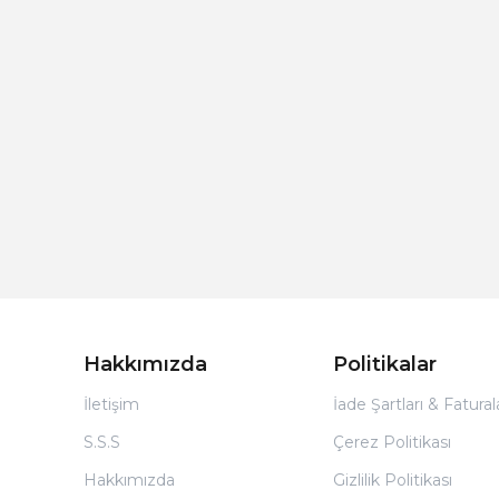
Hakkımızda
Politikalar
İletişim
İade Şartları & Fatura
S.S.S
Çerez Politikası
Hakkımızda
Gizlilik Politikası