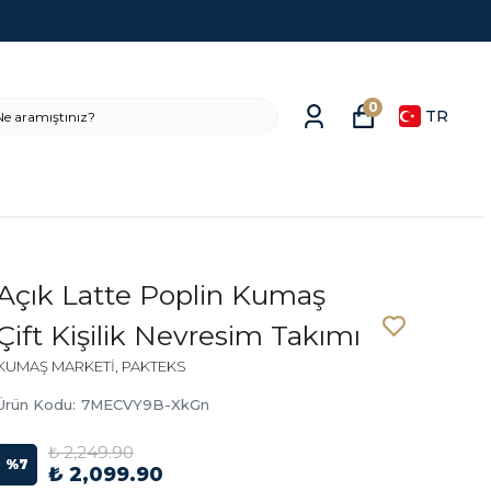
0
TR
Açık Latte Poplin Kumaş
Çift Kişilik Nevresim Takımı
KUMAŞ MARKETİ, PAKTEKS
Ürün Kodu
:
7MECVY9B-XkGn
₺ 2,249.90
%
7
₺ 2,099.90