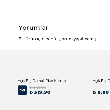
Yorumlar
Bu ürün için henüz yorum yapılmamış.
Açık Bej Damalı Pike Kumaş
₺ 349.90
%
9
₺ 319.90
₺ 0.00