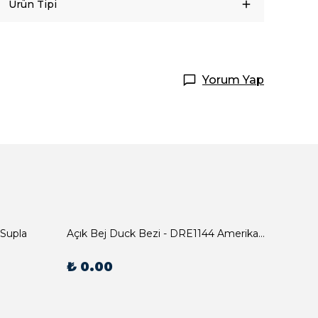
Ürün Tipi
Yorum Yap
 Supla
Açık Bej Duck Bezi - DRE1144 Amerikan Servis
₺ 0.00
₺ 0.