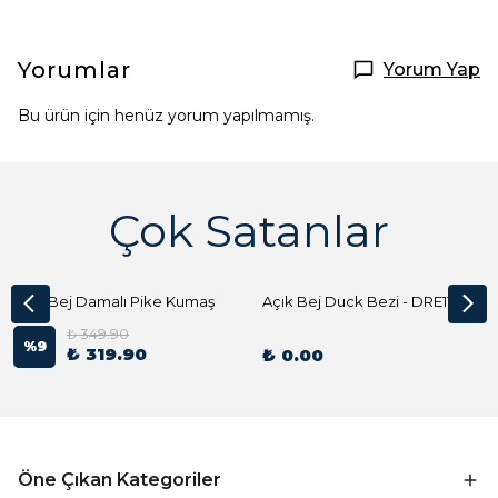
Yorumlar
Yorum Yap
Bu ürün için henüz yorum yapılmamış.
Çok Satanlar
Açık Bej Damalı Pike Kumaş
Açık Bej Duck Bezi - DRE1144 Kumaş Peçete
₺ 349.90
%
9
₺ 319.90
₺ 0.00
Öne Çıkan Kategoriler