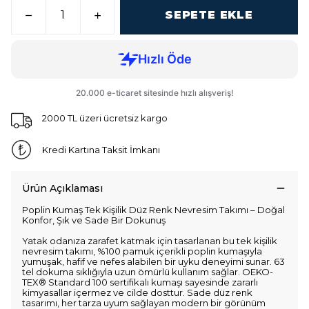
SEPETE EKLE
2000 TL üzeri ücretsiz kargo
Kredi Kartına Taksit İmkanı
Ürün Açıklaması
Poplin Kumaş Tek Kişilik Düz Renk Nevresim Takımı – Doğal
Konfor, Şık ve Sade Bir Dokunuş
Yatak odanıza zarafet katmak için tasarlanan bu tek kişilik
nevresim takımı, %100 pamuk içerikli poplin kumaşıyla
yumuşak, hafif ve nefes alabilen bir uyku deneyimi sunar. 63
tel dokuma sıklığıyla uzun ömürlü kullanım sağlar. OEKO-
TEX® Standard 100 sertifikalı kumaşı sayesinde zararlı
kimyasallar içermez ve cilde dosttur. Sade düz renk
tasarımı, her tarza uyum sağlayan modern bir görünüm