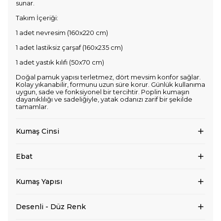
sunar.
Takım İçeriği:
1 adet nevresim (160x220 cm)
1 adet lastiksiz çarşaf (160x235 cm)
1 adet yastık kılıfı (50x70 cm)
Doğal pamuk yapısı terletmez, dört mevsim konfor sağlar.
Kolay yıkanabilir, formunu uzun süre korur. Günlük kullanıma
uygun, sade ve fonksiyonel bir tercihtir. Poplin kumaşın
dayanıklılığı ve sadeliğiyle, yatak odanızı zarif bir şekilde
tamamlar.
Kumaş Cinsi
Ebat
Kumaş Yapısı
Desenli - Düz Renk