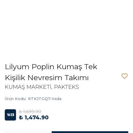
Lilyum Poplin Kumaş Tek
Kişilik Nevresim Takımı
KUMAŞ MARKETİ, PAKTEKS
Ürün Kodu
:
RTKJTGQ7-Vxda
₺ 1,699.90
%
13
₺ 1,474.90