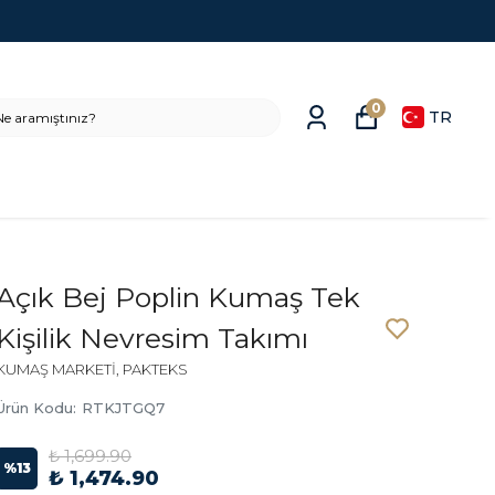
0
TR
Açık Bej Poplin Kumaş Tek
Kişilik Nevresim Takımı
KUMAŞ MARKETİ, PAKTEKS
Ürün Kodu
:
RTKJTGQ7
₺ 1,699.90
%
13
₺ 1,474.90