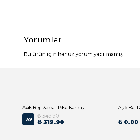
Yorumlar
Bu ürün için henüz yorum yapılmamış.
Açık Bej Damalı Pike Kumaş
₺ 349.90
%
9
₺ 319.90
₺ 0.00