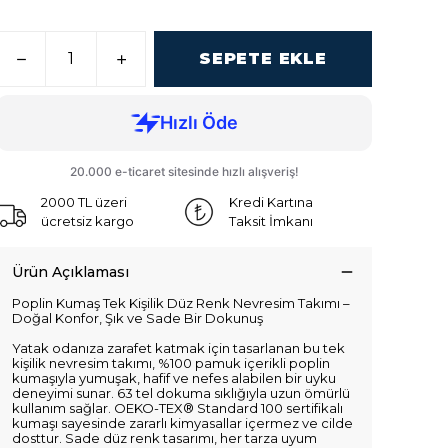
SEPETE EKLE
2000 TL üzeri
Kredi Kartına
ücretsiz kargo
Taksit İmkanı
Ürün Açıklaması
Poplin Kumaş Tek Kişilik Düz Renk Nevresim Takımı –
Doğal Konfor, Şık ve Sade Bir Dokunuş
Yatak odanıza zarafet katmak için tasarlanan bu tek
kişilik nevresim takımı, %100 pamuk içerikli poplin
kumaşıyla yumuşak, hafif ve nefes alabilen bir uyku
deneyimi sunar. 63 tel dokuma sıklığıyla uzun ömürlü
kullanım sağlar. OEKO-TEX® Standard 100 sertifikalı
kumaşı sayesinde zararlı kimyasallar içermez ve cilde
dosttur. Sade düz renk tasarımı, her tarza uyum