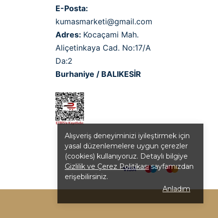
E-Posta:
kumasmarketi@gmail.com
Adres:
Kocaçami Mah.
Aliçetinkaya Cad. No:17/A
Da:2
Burhaniye / BALIKESİR
Alışveriş deneyiminizi iyileştirmek için
yasal düzenlemelere uygun çerezler
(cookies) kullanıyoruz. Detaylı bilgiye
Gizlilik ve Çerez Politikası
sayfamızdan
erişebilirsiniz.
Anladım