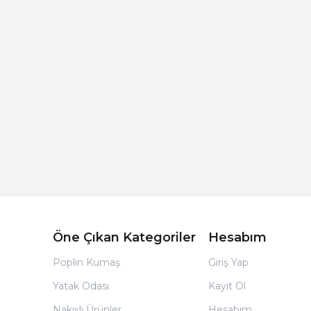
Açık Bej Poplin Kumaş Bebek Nevresim Takımı
Öne Çıkan Kategoriler
Hesabım
Poplin Kumaş
Giriş Yap
Yatak Odası
Kayıt Ol
Nakışlı Ürünler
Hesabım