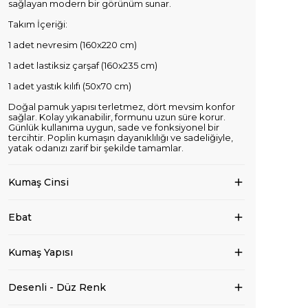
sağlayan modern bir görünüm sunar.
Takım İçeriği:
1 adet nevresim (160x220 cm)
1 adet lastiksiz çarşaf (160x235 cm)
1 adet yastık kılıfı (50x70 cm)
Doğal pamuk yapısı terletmez, dört mevsim konfor
sağlar. Kolay yıkanabilir, formunu uzun süre korur.
Günlük kullanıma uygun, sade ve fonksiyonel bir
tercihtir. Poplin kumaşın dayanıklılığı ve sadeliğiyle,
yatak odanızı zarif bir şekilde tamamlar.
Kumaş Cinsi
Ebat
Kumaş Yapısı
Desenli - Düz Renk