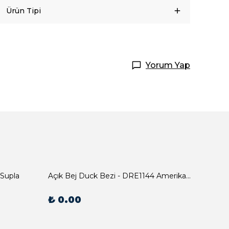
Ürün Tipi
Yorum Yap
 Supla
Açık Bej Duck Bezi - DRE1144 Amerikan Servis
₺ 0.00
₺ 0.