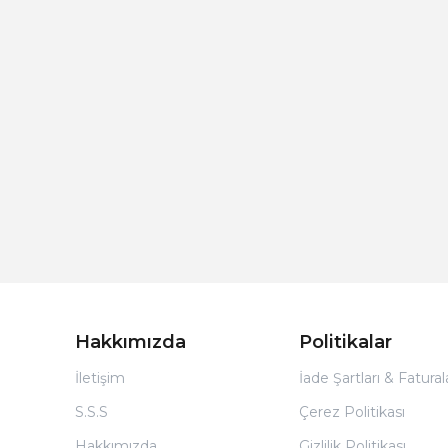
Hakkımızda
Politikalar
İletişim
İade Şartları & Fatura
S.S.S
Çerez Politikası
Hakkımızda
Gizlilik Politikası