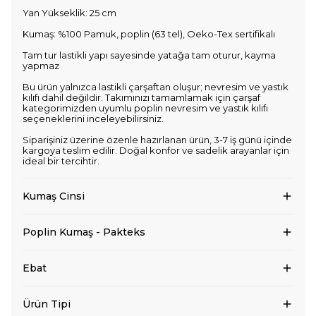
Yan Yükseklik: 25 cm
Kumaş: %100 Pamuk, poplin (63 tel), Oeko-Tex sertifikalı
Tam tur lastikli yapı sayesinde yatağa tam oturur, kayma
yapmaz
Bu ürün yalnızca lastikli çarşaftan oluşur; nevresim ve yastık
kılıfı dahil değildir. Takımınızı tamamlamak için çarşaf
kategorimizden uyumlu poplin nevresim ve yastık kılıfı
seçeneklerini inceleyebilirsiniz.
Siparişiniz üzerine özenle hazırlanan ürün, 3-7 iş günü içinde
kargoya teslim edilir. Doğal konfor ve sadelik arayanlar için
ideal bir tercihtir.
Kumaş Cinsi
Poplin Kumaş - Pakteks
Ebat
Ürün Tipi