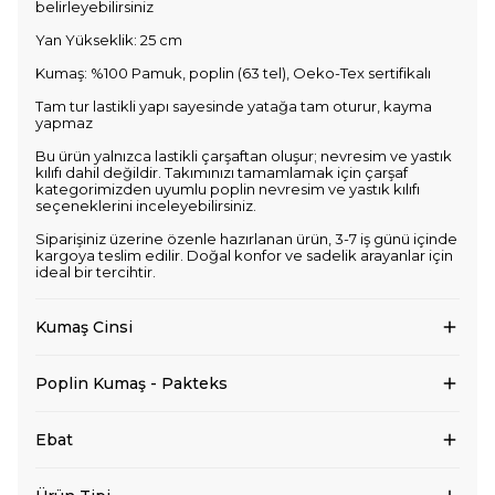
belirleyebilirsiniz
Yan Yükseklik: 25 cm
Kumaş: %100 Pamuk, poplin (63 tel), Oeko-Tex sertifikalı
Tam tur lastikli yapı sayesinde yatağa tam oturur, kayma
yapmaz
Bu ürün yalnızca lastikli çarşaftan oluşur; nevresim ve yastık
kılıfı dahil değildir. Takımınızı tamamlamak için çarşaf
kategorimizden uyumlu poplin nevresim ve yastık kılıfı
seçeneklerini inceleyebilirsiniz.
Siparişiniz üzerine özenle hazırlanan ürün, 3-7 iş günü içinde
kargoya teslim edilir. Doğal konfor ve sadelik arayanlar için
ideal bir tercihtir.
Kumaş Cinsi
Poplin Kumaş - Pakteks
Ebat