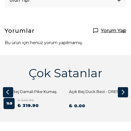
Ürün Tipi
Yorumlar
Yorum Yap
Bu ürün için henüz yorum yapılmamış.
Çok Satanlar
Açık Bej Damalı Pike Kumaş
Açık Bej Duck Bezi - DRE1144 Kumaş Peçete
₺ 349.90
%
9
₺ 319.90
₺ 0.00