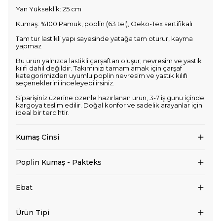
Yan Yükseklik: 25 cm
Kumaş: %100 Pamuk, poplin (63 tel), Oeko-Tex sertifikalı
Tam tur lastikli yapı sayesinde yatağa tam oturur, kayma
yapmaz
Bu ürün yalnızca lastikli çarşaftan oluşur; nevresim ve yastık
kılıfı dahil değildir. Takımınızı tamamlamak için çarşaf
kategorimizden uyumlu poplin nevresim ve yastık kılıfı
seçeneklerini inceleyebilirsiniz.
Siparişiniz üzerine özenle hazırlanan ürün, 3-7 iş günü içinde
kargoya teslim edilir. Doğal konfor ve sadelik arayanlar için
ideal bir tercihtir.
Kumaş Cinsi
Poplin Kumaş - Pakteks
Ebat
Ürün Tipi