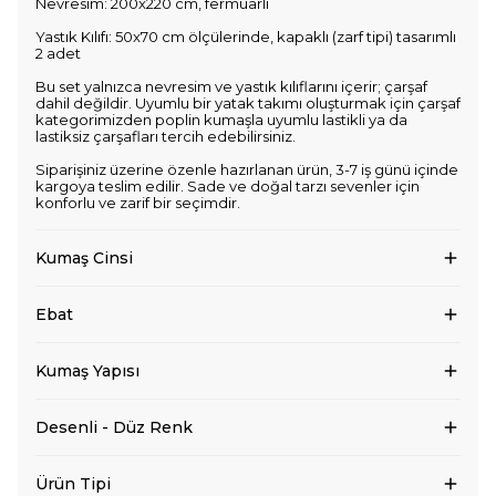
Nevresim: 200x220 cm, fermuarlı
Yastık Kılıfı: 50x70 cm ölçülerinde, kapaklı (zarf tipi) tasarımlı
2 adet
Bu set yalnızca nevresim ve yastık kılıflarını içerir; çarşaf
dahil değildir. Uyumlu bir yatak takımı oluşturmak için çarşaf
kategorimizden poplin kumaşla uyumlu lastikli ya da
lastiksiz çarşafları tercih edebilirsiniz.
Siparişiniz üzerine özenle hazırlanan ürün, 3-7 iş günü içinde
kargoya teslim edilir. Sade ve doğal tarzı sevenler için
konforlu ve zarif bir seçimdir.
Kumaş Cinsi
Ebat
Kumaş Yapısı
Desenli - Düz Renk
Ürün Tipi