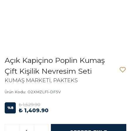
Açık Kapiçino Poplin Kumaş
Çift Kişilik Nevresim Seti
KUMAŞ MARKETİ, PAKTEKS
Ürün Kodu
:
O2XMZLF1-DF5V
₺ 1,529.90
%
8
₺ 1,409.90