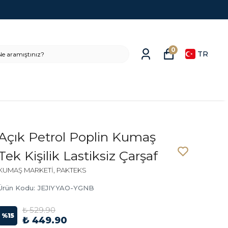
0
TR
Açık Petrol Poplin Kumaş
Tek Kişilik Lastiksiz Çarşaf
KUMAŞ MARKETİ, PAKTEKS
Ürün Kodu
:
JEJIYYAO-YGNB
₺ 529.90
%
15
₺ 449.90