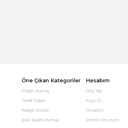
Açık Bej Poplin Kumaş Bebek Nevresim Takımı
Öne Çıkan Kategoriler
Hesabım
Poplin Kumaş
Giriş Yap
Yatak Odası
Kayıt Ol
Nakışlı Ürünler
Hesabım
İpek Kadife Kumaş
Şifremi Unuttum