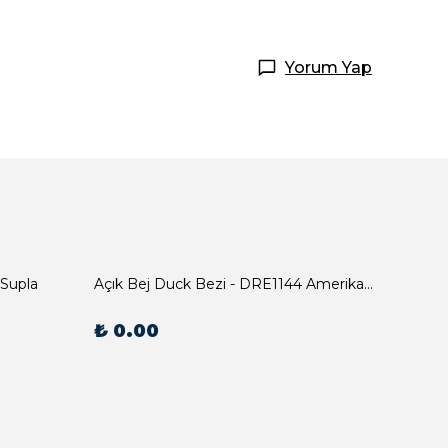
Yorum Yap
 Supla
Açık Bej Duck Bezi - DRE1144 Amerikan Servis
₺ 0.00
₺ 0.