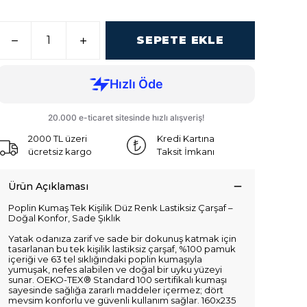
SEPETE EKLE
2000 TL üzeri
Kredi Kartına
ücretsiz kargo
Taksit İmkanı
Ürün Açıklaması
Poplin Kumaş Tek Kişilik Düz Renk Lastiksiz Çarşaf –
Doğal Konfor, Sade Şıklık
Yatak odanıza zarif ve sade bir dokunuş katmak için
tasarlanan bu tek kişilik lastiksiz çarşaf, %100 pamuk
içeriği ve 63 tel sıklığındaki poplin kumaşıyla
yumuşak, nefes alabilen ve doğal bir uyku yüzeyi
sunar. OEKO-TEX® Standard 100 sertifikalı kumaşı
sayesinde sağlığa zararlı maddeler içermez; dört
mevsim konforlu ve güvenli kullanım sağlar. 160x235