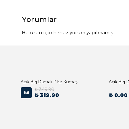
Yorumlar
Bu ürün için henüz yorum yapılmamış.
Açık Bej Damalı Pike Kumaş
₺ 349.90
%
9
₺ 319.90
₺ 0.00