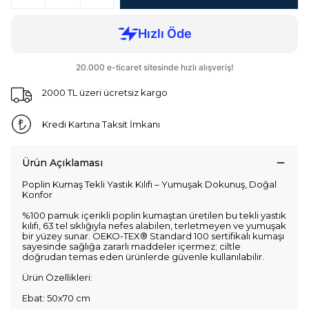
2000 TL üzeri ücretsiz kargo
Kredi Kartına Taksit İmkanı
Ürün Açıklaması
Poplin Kumaş Tekli Yastık Kılıfı – Yumuşak Dokunuş, Doğal
Konfor
%100 pamuk içerikli poplin kumaştan üretilen bu tekli yastık
kılıfı, 63 tel sıklığıyla nefes alabilen, terletmeyen ve yumuşak
bir yüzey sunar. OEKO-TEX® Standard 100 sertifikalı kumaşı
sayesinde sağlığa zararlı maddeler içermez; ciltle
doğrudan temas eden ürünlerde güvenle kullanılabilir.
Ürün Özellikleri:
Ebat: 50x70 cm