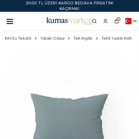
2000 TL ÜZERI KARGO BEDAVA FIRSATINI
KAÇIRMA!
0
TR
KM Ev Tekstili
Yatak Odası
Tek Kişilik
Tekli Yastık Kılıfı