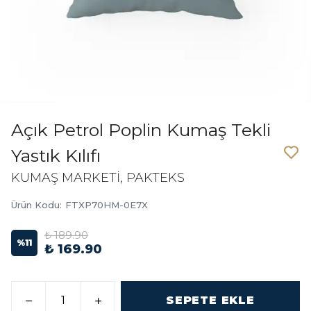
Açık Petrol Poplin Kumaş Tekli
Yastık Kılıfı
KUMAŞ MARKETİ, PAKTEKS
Ürün Kodu
:
FTXP70HM-0E7X
₺ 189.90
%
11
₺ 169.90
SEPETE EKLE