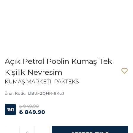
Açık Petrol Poplin Kumaş Tek
Kişilik Nevresim
KUMAŞ MARKETİ, PAKTEKS
Ürün Kodu
:
DBUF2QHR-8Ku3
₺ 949.90
%
11
₺ 849.90