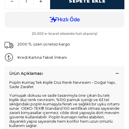
SEPETE EKLE
2000 TL üzeri ücretsiz kargo
Kredi Kartına Taksit İmkanı
Ürün Açıklaması
Poplin Kumaş Tek Kişilik Düz Renk Nevresim – Doğal Yapı,
Sade Zarafet
Yumuşak dokusu ve sade tasarımıyla öne çıkan bu tek
kişilik düz renk nevresim, %100 pamuk içeriği ve 63 tel
sıklığındaki poplin kumaşıyla ferah ve sağlıklı bir uyku ortamı
sunar. OEKO-TEX® Standard 100 sertifikalı olması sayesinde
zararlı kimyasallar içermez; cilde dost yapısıyla dört mevsim
güvenle kullanılabilir. Poplin kumaşın nefes alabilen,
dayanıklı yapısı sayesinde hem konfor hem uzun ömürlü
kullanım sağlar.