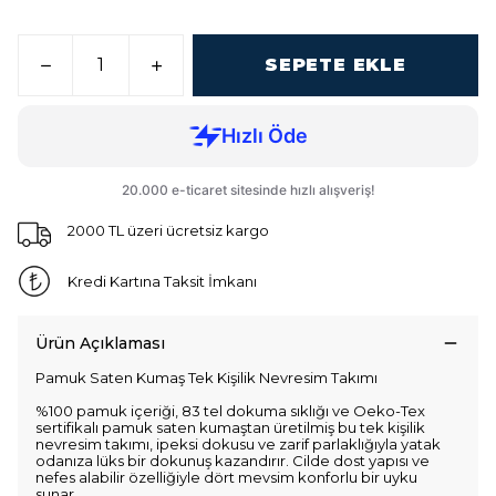
SEPETE EKLE
2000 TL üzeri ücretsiz kargo
Kredi Kartına Taksit İmkanı
Ürün Açıklaması
Pamuk Saten Kumaş Tek Kişilik Nevresim Takımı
%100 pamuk içeriği, 83 tel dokuma sıklığı ve Oeko-Tex
sertifikalı pamuk saten kumaştan üretilmiş bu tek kişilik
nevresim takımı, ipeksi dokusu ve zarif parlaklığıyla yatak
odanıza lüks bir dokunuş kazandırır. Cilde dost yapısı ve
nefes alabilir özelliğiyle dört mevsim konforlu bir uyku
sunar.