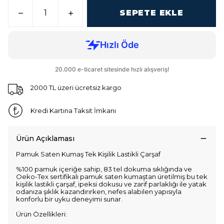
SEPETE EKLE
2000 TL üzeri ücretsiz kargo
Kredi Kartına Taksit İmkanı
Ürün Açıklaması
Pamuk Saten Kumaş Tek Kişilik Lastikli Çarşaf
%100 pamuk içeriğe sahip, 83 tel dokuma sıklığında ve
Oeko-Tex sertifikalı pamuk saten kumaştan üretilmiş bu tek
kişilik lastikli çarşaf, ipeksi dokusu ve zarif parlaklığı ile yatak
odanıza şıklık kazandırırken, nefes alabilen yapısıyla
konforlu bir uyku deneyimi sunar.
Ürün Özellikleri: