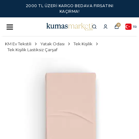
2000 TL ÜZERI KARGO BEDAVA FIRSATINI
KAÇIRMA!
0
TR
KM Ev Tekstili
Yatak Odası
Tek Kişilik
Tek Kişilik Lastiksiz Çarşaf