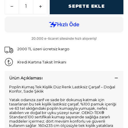
SEPETE EKLE
2000 TL üzeri ücretsiz kargo
Kredi Kartına Taksit İmkanı
Ürün Açıklaması
Poplin Kumaş Tek Kişilik Düz Renk Lastiksiz Çarşaf – Doğal
Konfor, Sade Şıklık
Yatak odanıza zarif ve sade bir dokunuş katmak için
tasarlanan bu tek kişilik lastiksiz çarşaf, %100 pamuk içeriği
ve 63 tel sıklığındaki poplin kumaşıyla yumuşak, nefes
alabilen ve doğal bir uyku yüzeyi sunar. OEKO-TEX®
Standard 100 sertifikalı kumaşı sayesinde sağlığa zararlı
maddeler içermez; dört mevsim konforlu ve güvenli
kullanım sağlar. 160x235 cm ölçüsüyle tek kişilik yataklara