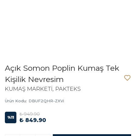
Açık Somon Poplin Kumaş Tek
Kişilik Nevresim
KUMAŞ MARKETİ, PAKTEKS
Ürün Kodu
:
DBUF2QHR-ZXVi
₺ 949.90
%
11
₺ 849.90