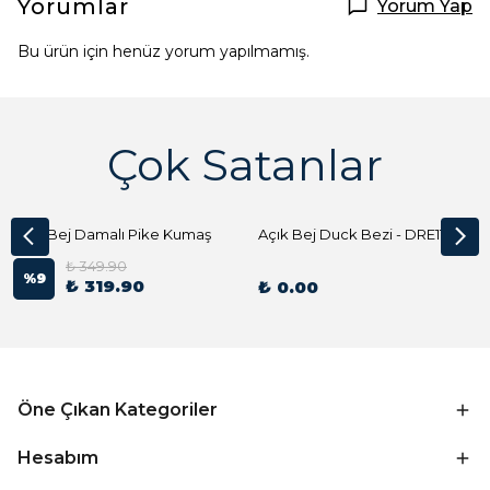
Yorumlar
Yorum Yap
Bu ürün için henüz yorum yapılmamış.
Çok Satanlar
Açık Bej Damalı Pike Kumaş
Açık Bej Duck Bezi - DRE1144 Kumaş Peçete
₺ 349.90
%
9
₺ 319.90
₺ 0.00
Öne Çıkan Kategoriler
Hesabım