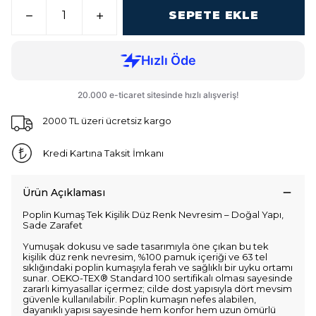
SEPETE EKLE
2000 TL üzeri ücretsiz kargo
Kredi Kartına Taksit İmkanı
Ürün Açıklaması
Poplin Kumaş Tek Kişilik Düz Renk Nevresim – Doğal Yapı,
Sade Zarafet
Yumuşak dokusu ve sade tasarımıyla öne çıkan bu tek
kişilik düz renk nevresim, %100 pamuk içeriği ve 63 tel
sıklığındaki poplin kumaşıyla ferah ve sağlıklı bir uyku ortamı
sunar. OEKO-TEX® Standard 100 sertifikalı olması sayesinde
zararlı kimyasallar içermez; cilde dost yapısıyla dört mevsim
güvenle kullanılabilir. Poplin kumaşın nefes alabilen,
dayanıklı yapısı sayesinde hem konfor hem uzun ömürlü