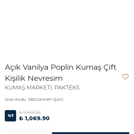
Açık Vanilya Poplin Kumaş Çift
Kişilik Nevresim
KUMAŞ MARKETİ, PAKTEKS
Ürün Kodu
:
38GGKANP-Q4tC
₺ 1,149.90
%
7
₺ 1,069.90