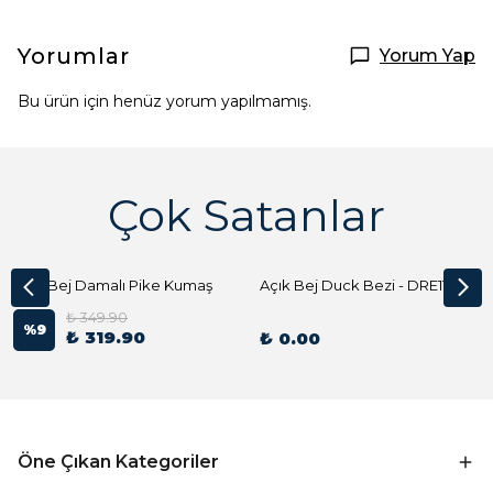
Yorumlar
Yorum Yap
Bu ürün için henüz yorum yapılmamış.
Çok Satanlar
Açık Bej Damalı Pike Kumaş
Açık Bej Duck Bezi - DRE1144 Kumaş Peçete
₺ 349.90
%
9
₺ 319.90
₺ 0.00
Öne Çıkan Kategoriler