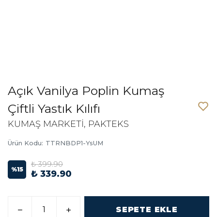
Açık Vanilya Poplin Kumaş
Çiftli Yastık Kılıfı
KUMAŞ MARKETİ, PAKTEKS
Ürün Kodu
:
TTRNBDP1-YsUM
₺ 399.90
%
15
₺ 339.90
SEPETE EKLE