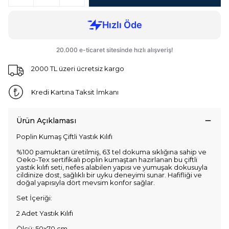
2000 TL üzeri ücretsiz kargo
Kredi Kartına Taksit İmkanı
Ürün Açıklaması
Poplin Kumaş Çiftli Yastık Kılıfı
%100 pamuktan üretilmiş, 63 tel dokuma sıklığına sahip ve
Oeko-Tex sertifikalı poplin kumaştan hazırlanan bu çiftli
yastık kılıfı seti, nefes alabilen yapısı ve yumuşak dokusuyla
cildinize dost, sağlıklı bir uyku deneyimi sunar. Hafifliği ve
doğal yapısıyla dört mevsim konfor sağlar.
Set İçeriği:
2 Adet Yastık Kılıfı
Ölçü: 50x70 cm