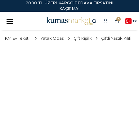
2000 TL ÜZERI KARGO BEDAVA FIRSATINI
KAÇIRMA!
0
TR
KM Ev Tekstili
Yatak Odası
Çift Kişilik
Çiftli Yastık Kılıfı