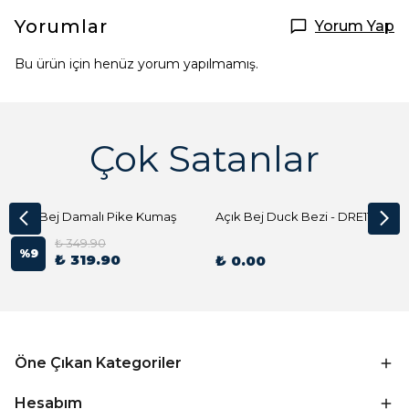
Yorumlar
Yorum Yap
Bu ürün için henüz yorum yapılmamış.
Çok Satanlar
Açık Bej Damalı Pike Kumaş
Açık Bej Duck Bezi - DRE1144 Kumaş Peçete
₺ 349.90
%
9
₺ 319.90
₺ 0.00
Öne Çıkan Kategoriler
Hesabım