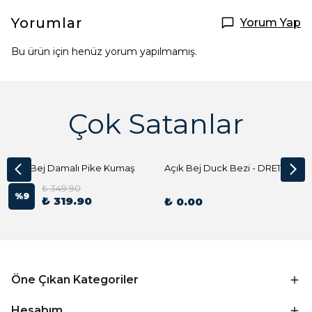
Yorumlar
Yorum Yap
Bu ürün için henüz yorum yapılmamış.
Çok Satanlar
Açık Bej Damalı Pike Kumaş
Açık Bej Duck Bezi - DRE1144 Kumaş Peçete
₺ 349.90
%
9
₺ 319.90
₺ 0.00
Öne Çıkan Kategoriler
Hesabım