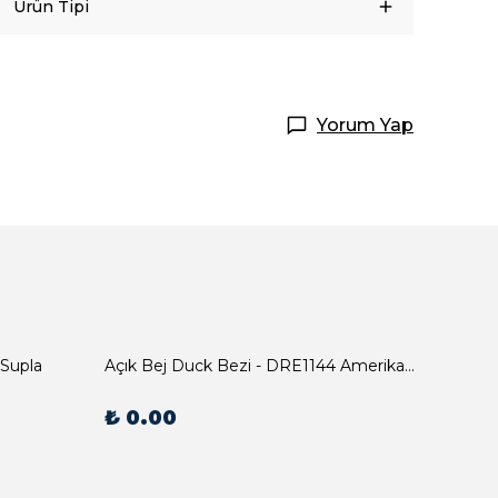
Ürün Tipi
Yorum Yap
 Supla
Açık Bej Duck Bezi - DRE1144 Amerikan Servis
₺ 0.00
₺ 0.