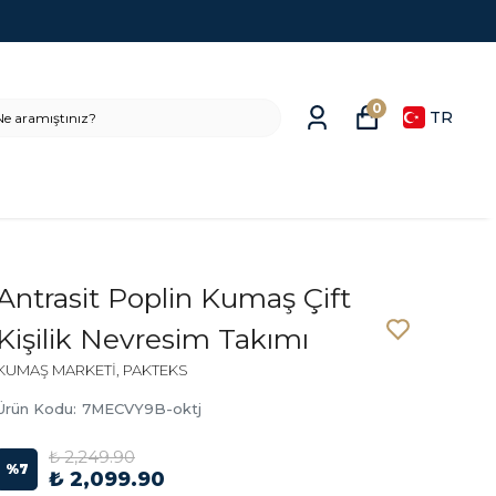
0
TR
Antrasit Poplin Kumaş Çift
Kişilik Nevresim Takımı
KUMAŞ MARKETİ, PAKTEKS
Ürün Kodu
:
7MECVY9B-oktj
₺ 2,249.90
%
7
₺ 2,099.90