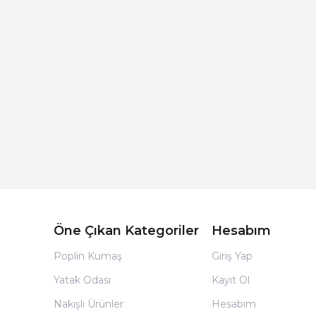
Açık Bej Poplin Kumaş Bebek Nevresim Takımı
Öne Çıkan Kategoriler
Hesabım
Poplin Kumaş
Giriş Yap
Yatak Odası
Kayıt Ol
Nakışlı Ürünler
Hesabım