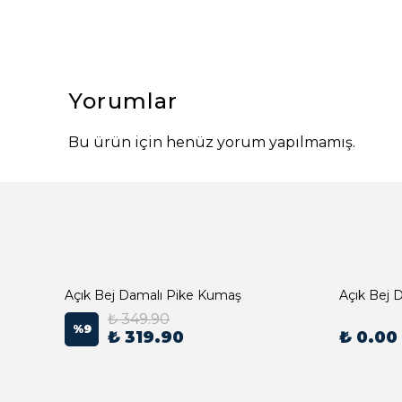
Yorumlar
Bu ürün için henüz yorum yapılmamış.
Açık Bej Damalı Pike Kumaş
₺ 349.90
%
9
₺ 319.90
₺ 0.00