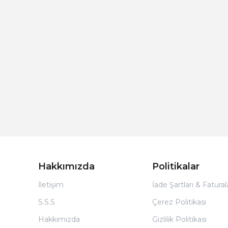
Hakkımızda
Politikalar
İletişim
İade Şartları & Fatura
S.S.S
Çerez Politikası
Hakkımızda
Gizlilik Politikası