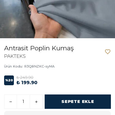
Antrasit Poplin Kumaş
PAKTEKS
Ürün Kodu
:
R3Q8NZKC-syMA
₺ 249.90
%
20
₺ 199.90
SEPETE EKLE