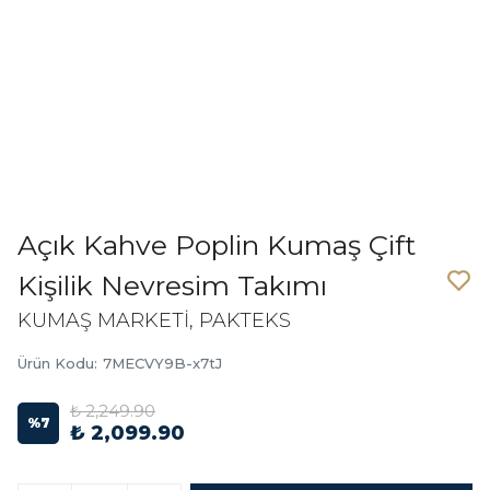
Açık Kahve Poplin Kumaş Çift
Kişilik Nevresim Takımı
KUMAŞ MARKETİ, PAKTEKS
Ürün Kodu
:
7MECVY9B-x7tJ
₺ 2,249.90
%
7
₺ 2,099.90