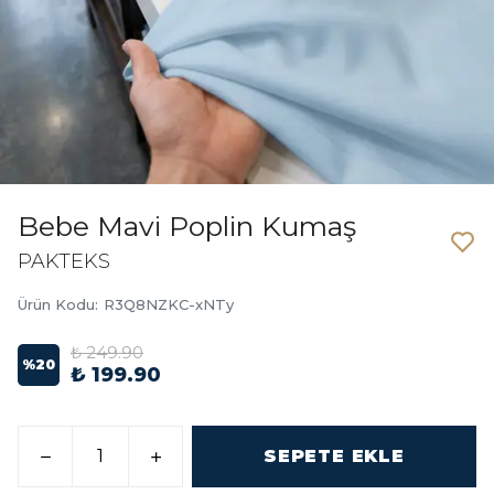
Bebe Mavi Poplin Kumaş
PAKTEKS
Ürün Kodu
:
R3Q8NZKC-xNTy
₺ 249.90
%
20
₺ 199.90
SEPETE EKLE