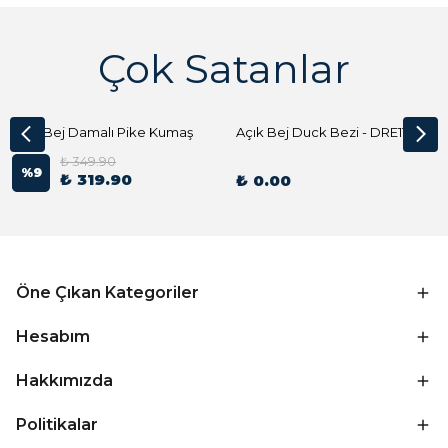
Çok Satanlar
Açık Bej Damalı Pike Kumaş
Açık Bej Duck Bezi - DRE1144 Kumaş Peçete
₺ 349.90
%
9
₺ 319.90
₺ 0.00
Öne Çıkan Kategoriler
Hesabım
Hakkımızda
Politikalar