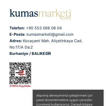
Telefon:
+90 553 068 08 04
E-Posta:
kumasmarketi@gmail.com
Adres:
Kocaçami Mah. Aliçetinkaya Cad.
No:17/A Da:2
Burhaniye / BALIKESİR
Alışveriş deneyiminizi iyileştirmek için
yasal düzenlemelere uygun çerezler
(cookies) kullanıyoruz. Detaylı bilgiye