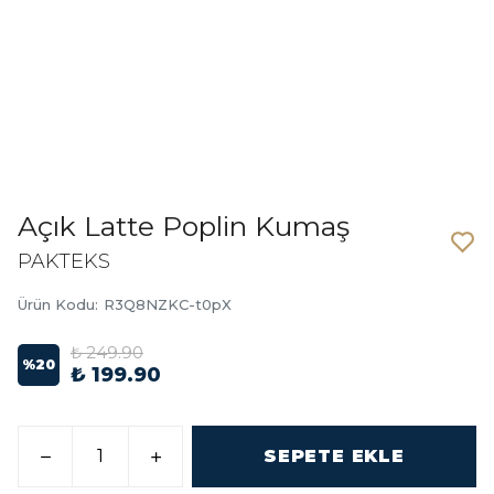
Açık Latte Poplin Kumaş
PAKTEKS
Ürün Kodu
:
R3Q8NZKC-t0pX
₺ 249.90
%
20
₺ 199.90
SEPETE EKLE