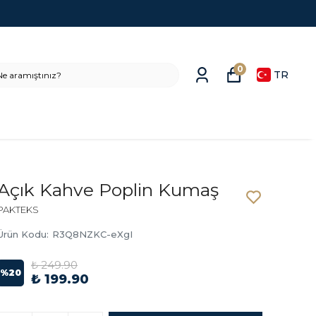
0
TR
Açık Kahve Poplin Kumaş
PAKTEKS
Ürün Kodu
:
R3Q8NZKC-eXgI
₺ 249.90
%
20
₺ 199.90