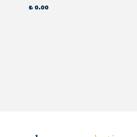
₺ 0.00
₺ 0.