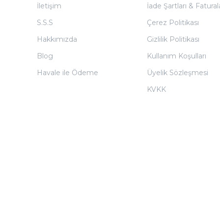
İletişim
İade Şartları & Fatura
S.S.S
Çerez Politikası
Hakkımızda
Gizlilik Politikası
Blog
Kullanım Koşulları
Havale ile Ödeme
Üyelik Sözleşmesi
KVKK