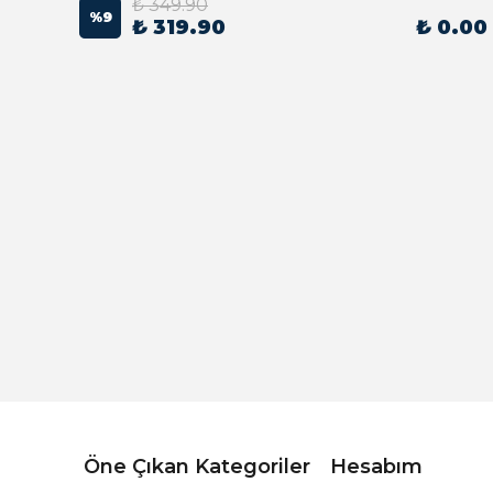
₺ 349.90
%
9
₺ 319.90
₺ 0.00
Açık Bej Poplin Kumaş Bebek Nevresim Takımı
Öne Çıkan Kategoriler
Hesabım