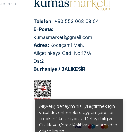
landırma
Telefon:
+90 553 068 08 04
E-Posta:
kumasmarketi@gmail.com
Adres:
Kocaçami Mah.
Aliçetinkaya Cad. No:17/A
Da:2
Burhaniye / BALIKESİR
Alışveriş deneyiminizi iyileştirmek için
yasal düzenlemelere uygun çerezler
(cookies) kullanıyoruz. Detaylı bilgiye
Gizlilik ve Çerez Politikası
sayfamızdan
erişebilirsiniz.