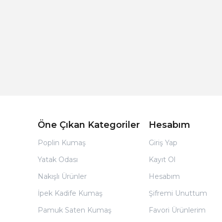
Açık Bej Poplin Kumaş Bebek Nevresim Takımı
Öne Çıkan Kategoriler
Hesabım
Poplin Kumaş
Giriş Yap
Yatak Odası
Kayıt Ol
Nakışlı Ürünler
Hesabım
İpek Kadife Kumaş
Şifremi Unuttum
Pamuk Saten Kumaş
Favori Ürünlerim