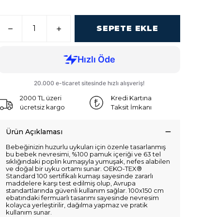
SEPETE EKLE
2000 TL üzeri
Kredi Kartına
ücretsiz kargo
Taksit İmkanı
Ürün Açıklaması
Bebeğinizin huzurlu uykuları için özenle tasarlanmış
bu bebek nevresimi, %100 pamuk içeriği ve 63 tel
sıklığındaki poplin kumaşıyla yumuşak, nefes alabilen
ve doğal bir uyku ortamı sunar. OEKO-TEX®
Standard 100 sertifikalı kumaşı sayesinde zararlı
maddelere karşı test edilmiş olup, Avrupa
standartlarında güvenli kullanım sağlar. 100x150 cm
ebatındaki fermuarlı tasarımı sayesinde nevresim
kolayca yerleştirilir, dağılma yapmaz ve pratik
kullanım sunar.