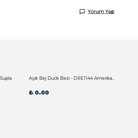
Yorum Yap
 Supla
Açık Bej Duck Bezi - DRE1144 Amerikan Servis
₺ 0.00
₺ 0.