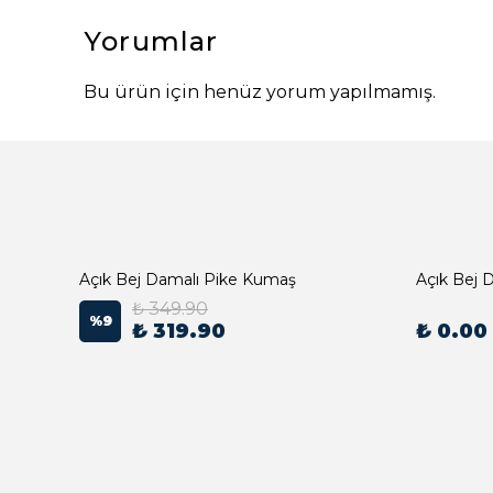
Yorumlar
Bu ürün için henüz yorum yapılmamış.
Açık Bej Damalı Pike Kumaş
₺ 349.90
%
9
₺ 319.90
₺ 0.00