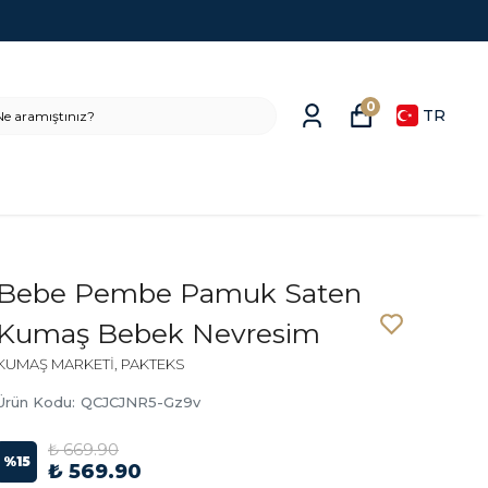
0
TR
Bebe Pembe Pamuk Saten
Kumaş Bebek Nevresim
KUMAŞ MARKETİ, PAKTEKS
Ürün Kodu
:
QCJCJNR5-Gz9v
₺ 669.90
%
15
₺ 569.90