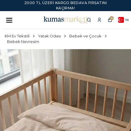
2000 TL ÜZERI KARGO BEDAVA FIRSATINI
KAÇIRMA!
0
TR
KM Ev Tekstili
Yatak Odası
Bebek ve Çocuk
Bebek Nevresim