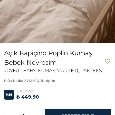
Açık Kapiçino Poplin Kumaş
Bebek Nevresim
JOYFUL BABY, KUMAŞ MARKETİ, PAKTEKS
Ürün Kodu
:
2VSMEQDU-6p8o
₺ 549.90
%
18
₺ 449.90