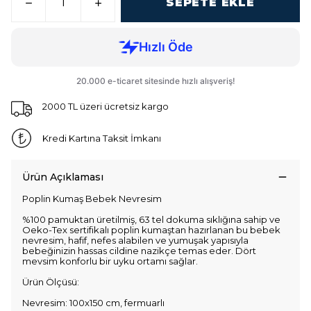
SEPETE EKLE
2000 TL üzeri ücretsiz kargo
Kredi Kartına Taksit İmkanı
Ürün Açıklaması
Poplin Kumaş Bebek Nevresim
%100 pamuktan üretilmiş, 63 tel dokuma sıklığına sahip ve
Oeko-Tex sertifikalı poplin kumaştan hazırlanan bu bebek
nevresim, hafif, nefes alabilen ve yumuşak yapısıyla
bebeğinizin hassas cildine nazikçe temas eder. Dört
mevsim konforlu bir uyku ortamı sağlar.
Ürün Ölçüsü:
Nevresim: 100x150 cm, fermuarlı