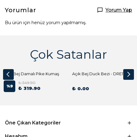
Yorumlar
Yorum Yap
Bu ürün için henüz yorum yapılmamış.
Çok Satanlar
Açık Bej Damalı Pike Kumaş
Açık Bej Duck Bezi - DRE1144 Kumaş Peçete
₺ 349.90
%
9
₺ 319.90
₺ 0.00
Öne Çıkan Kategoriler
Hesabım