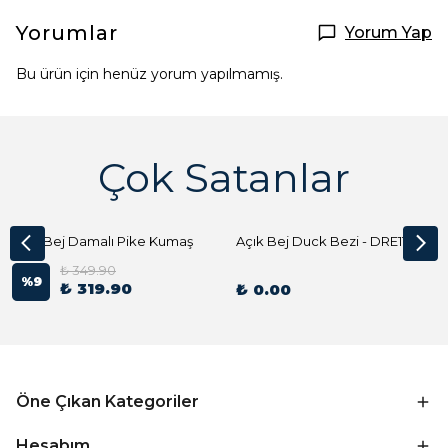
Yorumlar
Yorum Yap
Bu ürün için henüz yorum yapılmamış.
Çok Satanlar
Açık Bej Damalı Pike Kumaş
Açık Bej Duck Bezi - DRE1144 Kumaş Peçete
₺ 349.90
%
9
₺ 319.90
₺ 0.00
Öne Çıkan Kategoriler
Hesabım