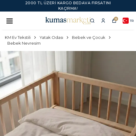
2000 TL ÜZERI KARGO BEDAVA FIRSATINI
KAÇIRMA!
0
TR
KM Ev Tekstili
Yatak Odası
Bebek ve Çocuk
Bebek Nevresim