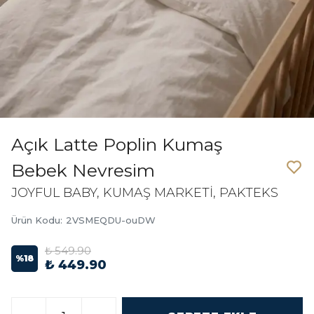
Açık Latte Poplin Kumaş
Bebek Nevresim
JOYFUL BABY, KUMAŞ MARKETİ, PAKTEKS
Ürün Kodu
:
2VSMEQDU-ouDW
₺ 549.90
%
18
₺ 449.90