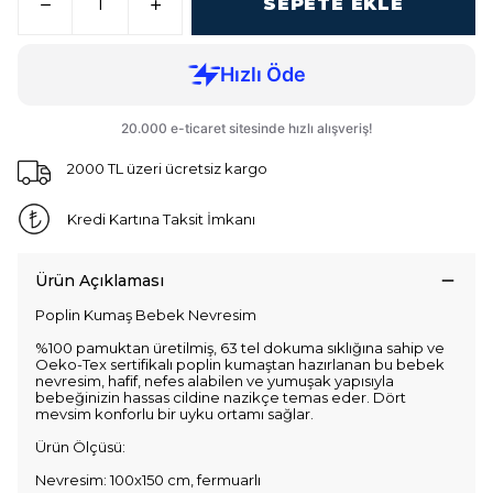
SEPETE EKLE
2000 TL üzeri ücretsiz kargo
Kredi Kartına Taksit İmkanı
Ürün Açıklaması
Poplin Kumaş Bebek Nevresim
%100 pamuktan üretilmiş, 63 tel dokuma sıklığına sahip ve
Oeko-Tex sertifikalı poplin kumaştan hazırlanan bu bebek
nevresim, hafif, nefes alabilen ve yumuşak yapısıyla
bebeğinizin hassas cildine nazikçe temas eder. Dört
mevsim konforlu bir uyku ortamı sağlar.
Ürün Ölçüsü:
Nevresim: 100x150 cm, fermuarlı