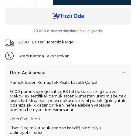
2000 TL üzeri ücretsiz kargo
Kredi Kartına Taksit İmkanı
Ürün Açıklaması
Pamuk Saten Kumaş Tek Kişilik Lastikli Çarşaf
%100 pamuk içeriğe sahip, 83 tel dokuma sıklığında ve
Oeko-Tex sertifikalı pamuk saten kumaştan üretilmiş bu tek
kişilik lastikli çarşaf, ipeksi dokusu ve zarif parlaklığı ile yatak
odanıza şıklık kazandırırken, nefes alabilen yapısıyla
konforlu bir uyku deneyimi sunar.
Ürün Özellikleri:
Ebat: Seçim kutucuklarından istediğiniz ölçüyü
belirleyebilirsiniz