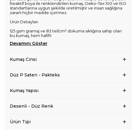
Reaktif boya ile renklendirilen kumaş, Oeko-Tex 100 ve ISO
standartlarına uygun şekilde üretilmiştir ve insan sağlığına
zararlı hiçbir madde içermez.
Ürün Detayları
125 gsm gramaj ve 83 tel/cm² dokuma sıklığına sahip olan
bu kumaş, hem hafifli
Devamını Göster
Kumaş Cinsi
Düz P Saten - Pakteks
Kumaş Yapısı
Desenli - Düz Renk
Ürün Tipi