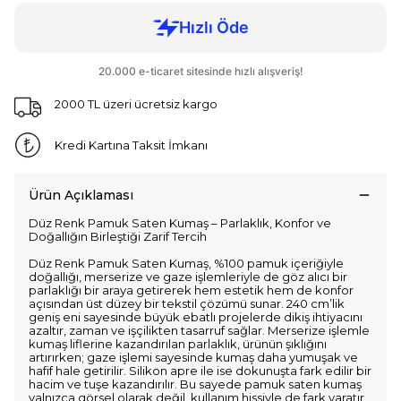
2000 TL üzeri ücretsiz kargo
Kredi Kartına Taksit İmkanı
Ürün Açıklaması
Düz Renk Pamuk Saten Kumaş – Parlaklık, Konfor ve
Doğallığın Birleştiği Zarif Tercih
Düz Renk Pamuk Saten Kumaş, %100 pamuk içeriğiyle
doğallığı, merserize ve gaze işlemleriyle de göz alıcı bir
parlaklığı bir araya getirerek hem estetik hem de konfor
açısından üst düzey bir tekstil çözümü sunar. 240 cm’lik
geniş eni sayesinde büyük ebatlı projelerde dikiş ihtiyacını
azaltır, zaman ve işçilikten tasarruf sağlar. Merserize işlemle
kumaş liflerine kazandırılan parlaklık, ürünün şıklığını
artırırken; gaze işlemi sayesinde kumaş daha yumuşak ve
hafif hale getirilir. Silikon apre ile ise dokunuşta fark edilir bir
hacim ve tuşe kazandırılır. Bu sayede pamuk saten kumaş
yalnızca görsel olarak değil, kullanım hissiyle de fark yaratır.