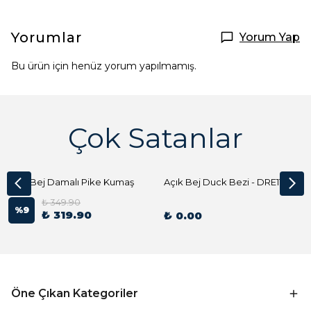
Yorumlar
Yorum Yap
Bu ürün için henüz yorum yapılmamış.
Çok Satanlar
Açık Bej Damalı Pike Kumaş
Açık Bej Duck Bezi - DRE1144 Kumaş Peçete
₺ 349.90
%
9
₺ 319.90
₺ 0.00
Öne Çıkan Kategoriler